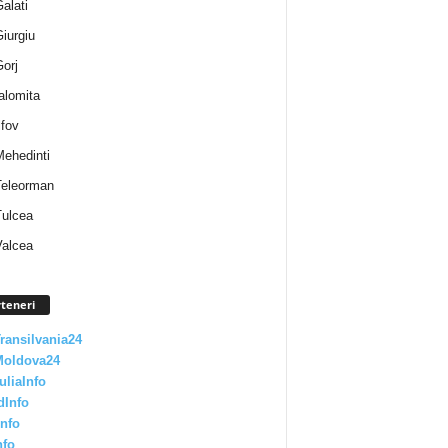
Galati
Giurgiu
Gorj
Ialomita
lfov
Mehedinti
 Teleorman
Tulcea
Valcea
teneri
Transilvania24
Moldova24
uliaInfo
dInfo
nfo
nfo