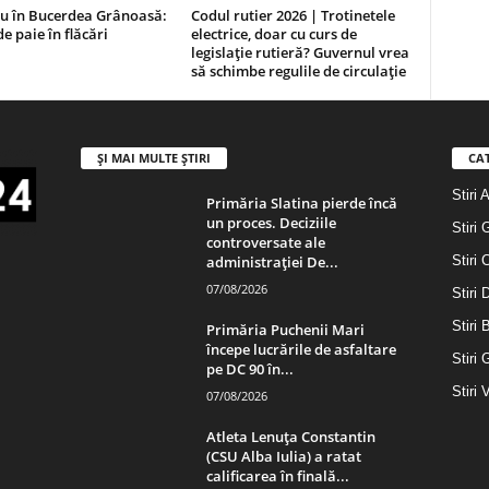
iu în Bucerdea Grânoasă:
Codul rutier 2026 | Trotinetele
de paie în flăcări
electrice, doar cu curs de
legislație rutieră? Guvernul vrea
să schimbe regulile de circulație
ȘI MAI MULTE ȘTIRI
CA
Stiri 
Primăria Slatina pierde încă
un proces. Deciziile
Stiri 
controversate ale
administrației De...
Stiri 
07/08/2026
Stiri
Stiri 
Primăria Puchenii Mari
începe lucrările de asfaltare
Stiri 
pe DC 90 în...
Stiri 
07/08/2026
Atleta Lenuța Constantin
(CSU Alba Iulia) a ratat
calificarea în finală...