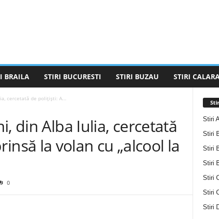
I BRAILA
STIRI BUCURESTI
STIRI BUZAU
STIRI CALARA
a, cercetată de polițiști: A...
Sti
Stiri 
, din Alba Iulia, cercetată
Stiri 
 prinsă la volan cu „alcool la
Stiri 
Stiri
Stiri 
0
Stiri
Stiri