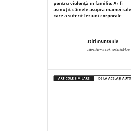
pentru violență în familie: Ar fi
asmuțit câinele asupra mamei sale
care a suferit leziuni corporale
stirimuntenia
https://www.stirimuntenia24.ro
ARTICOLE SIMILARE
DE LA ACELAȘI AUT