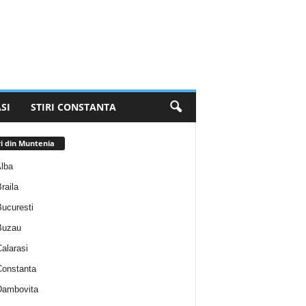
SI
STIRI CONSTANTA
ri din Muntenia
Alba
Braila
Bucuresti
 Buzau
Calarasi
 Constanta
 Dambovita