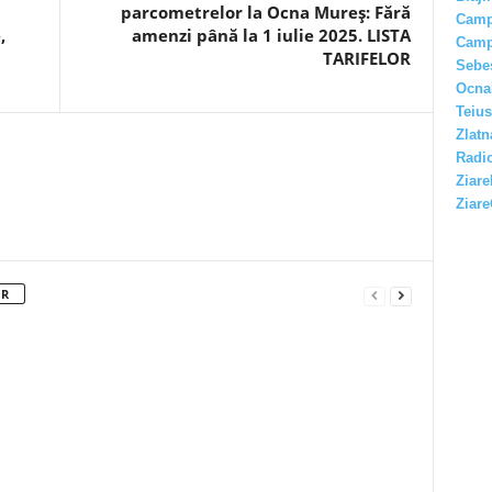
parcometrelor la Ocna Mureș: Fără
Camp
,
amenzi până la 1 iulie 2025. LISTA
Camp
TARIFELOR
Sebe
Ocna
Teius
Zlatn
Radio
Ziare
Ziare
OR