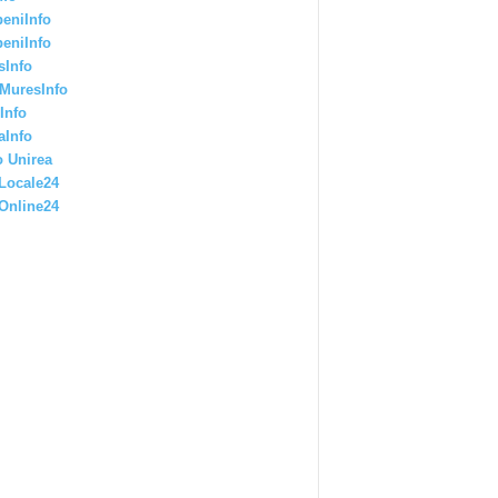
eniInfo
eniInfo
sInfo
MuresInfo
Info
aInfo
 Unirea
Locale24
Online24