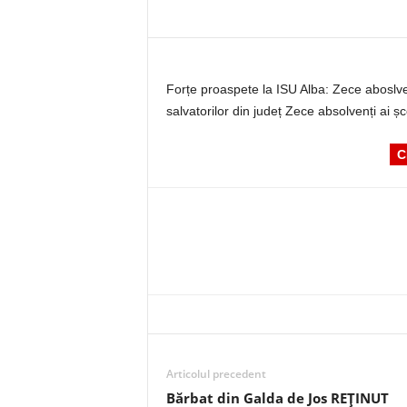
Forțe proaspete la ISU Alba: Zece aboslven
salvatorilor din județ Zece absolvenți ai șc
C
Articolul precedent
Bărbat din Galda de Jos REȚINUT