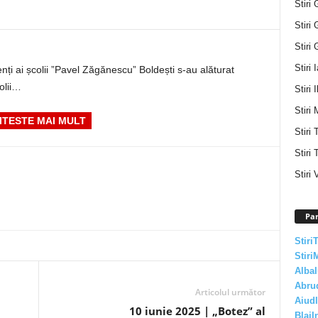
Stiri 
Stiri 
Stiri 
Stiri 
ți ai școlii ”Pavel Zăgănescu” Boldești s-au alăturat
olii…
Stiri I
Stiri 
ITESTE MAI MULT
Stiri
Stiri 
Stiri 
Par
Stiri
Stiri
AlbaI
Abru
Articolul următor
AiudI
10 iunie 2025 | „Botez” al
BlajI