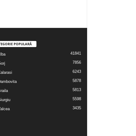
TEGORIE POPULARĂ
41841
Alba
7856
Gorj
6243
Calarasi
5878
 Dambovita
5813
Braila
5598
Giurgiu
3435
Valcea