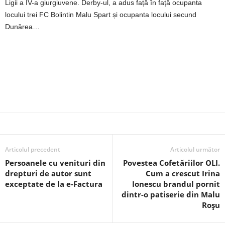
Ligii a IV-a giurgiuvene. Derby-ul, a adus față în față ocupanta
locului trei FC Bolintin Malu Spart și ocupanta locului secund
Dunărea…
Articolul precedent
Articolul următor
Persoanele cu venituri din
Povestea Cofetăriilor OLI.
drepturi de autor sunt
Cum a crescut Irina
exceptate de la e-Factura
Ionescu brandul pornit
dintr-o patiserie din Malu
Roșu