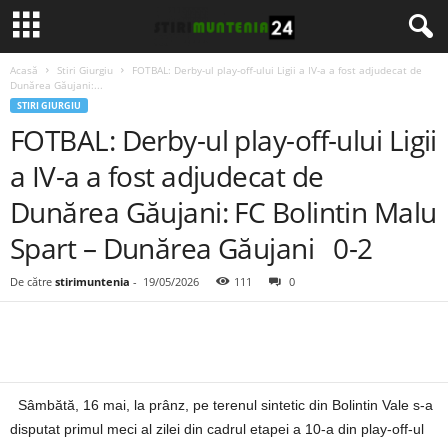
Acasă
Stiri Giurgiu
FOTBAL: Derby-ul play-off-ului Ligii a IV-a a fost adjudecat de
Dunărea Găujani:...
STIRI GIURGIU
FOTBAL: Derby-ul play-off-ului Ligii
a IV-a a fost adjudecat de
Dunărea Găujani: FC Bolintin Malu
Spart – Dunărea Găujani 0-2
De către
stirimuntenia
-
19/05/2026
111
0
Sâmbătă, 16 mai, la prânz, pe terenul sintetic din Bolintin Vale s-a
disputat primul meci al zilei din cadrul etapei a 10-a din play-off-ul