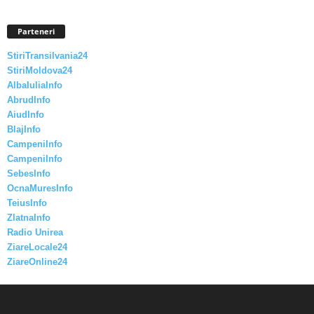
Parteneri
StiriTransilvania24
StiriMoldova24
AlbaIuliaInfo
AbrudInfo
AiudInfo
BlajInfo
CampeniInfo
CampeniInfo
SebesInfo
OcnaMuresInfo
TeiusInfo
ZlatnaInfo
Radio Unirea
ZiareLocale24
ZiareOnline24