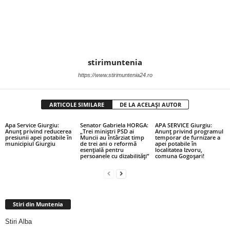
stirimuntenia
https://www.stirimuntenia24.ro
ARTICOLE SIMILARE
DE LA ACELAȘI AUTOR
Apa Service Giurgiu:
Senator Gabriela HORGA:
APA SERVICE Giurgiu:
Anunț privind reducerea
„Trei miniștri PSD ai
Anunț privind programul
presiunii apei potabile în
Muncii au întârziat timp
temporar de furnizare a
municipiul Giurgiu
de trei ani o reformă
apei potabile în
esențială pentru
localitatea Izvoru,
persoanele cu dizabilități”
comuna Gogoșari!
Stiri din Muntenia
Stiri Alba