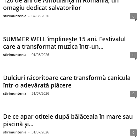
120 de ani de Ambulanță în România, un
omagiu dedicat salvatorilor
stirimuntenia
-
04/08/2026
0
SUMMER WELL împlinește 15 ani. Festivalul
care a transformat muzica într-un...
stirimuntenia
-
01/08/2026
0
Dulciuri răcoritoare care transformă canicula
într-o adevărată plăcere
stirimuntenia
-
31/07/2026
0
De ce apar otitele după bălăceala în mare sau
piscină și...
stirimuntenia
-
31/07/2026
0