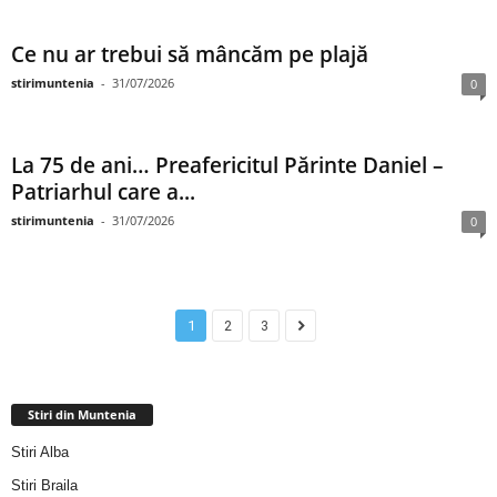
Ce nu ar trebui să mâncăm pe plajă
stirimuntenia
-
31/07/2026
0
La 75 de ani… Preafericitul Părinte Daniel –
Patriarhul care a...
stirimuntenia
-
31/07/2026
0
1
2
3
Stiri din Muntenia
Stiri Alba
Stiri Braila