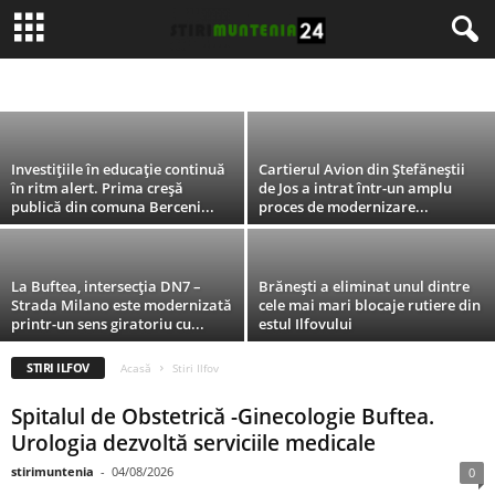
A apărut Jurnalul de Ilfov!
STIRI ALBA
STIRI ARGES
STIRI BRAILA
STIRI BUCURESTI
STIRI BUZAU
stirimuntenia
-
05/08/2026
STIRI CALARASI
STIRI CONSTANTA
STIRI DAMBOVITA
STIRI GALATI
STIRI GIURGIU
STIRI GORJ
STIRI IALOMITA
STIRI ILFOV
STIRI MEHEDINTI
STIRI TELEORMAN
STIRI TULCEA
STIRI VALCEA
Investițiile în educație continuă
Cartierul Avion din Ştefăneştii
în ritm alert. Prima creşă
de Jos a intrat într-un amplu
publică din comuna Berceni...
proces de modernizare...
La Buftea, intersecţia DN7 –
Brănești a eliminat unul dintre
Strada Milano este modernizată
cele mai mari blocaje rutiere din
printr-un sens giratoriu cu...
estul Ilfovului
STIRI ILFOV
Acasă
Stiri Ilfov
Spitalul de Obstetrică -Ginecologie Buftea.
Urologia dezvoltă serviciile medicale
stirimuntenia
-
04/08/2026
0