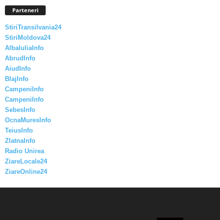
Parteneri
StiriTransilvania24
StiriMoldova24
AlbaIuliaInfo
AbrudInfo
AiudInfo
BlajInfo
CampeniInfo
CampeniInfo
SebesInfo
OcnaMuresInfo
TeiusInfo
ZlatnaInfo
Radio Unirea
ZiareLocale24
ZiareOnline24