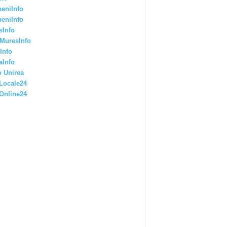
eniInfo
eniInfo
sInfo
MuresInfo
Info
aInfo
 Unirea
Locale24
Online24