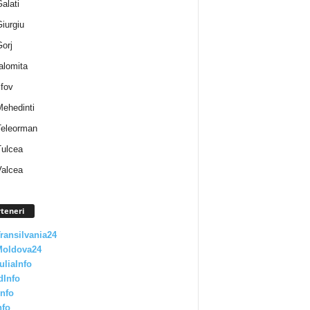
Galati
Giurgiu
Gorj
Ialomita
lfov
Mehedinti
 Teleorman
Tulcea
Valcea
teneri
Transilvania24
Moldova24
uliaInfo
dInfo
nfo
nfo