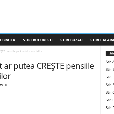
I BRAILA
STIRI BUCURESTI
STIRI BUZAU
STIRI CALARA
ȘTE pensiile pe fondul scumpirilor
Sti
Stiri 
t ar putea CREȘTE pensiile
Stiri 
lor
Stiri 
Stiri
0
Stiri 
Stiri
Stiri