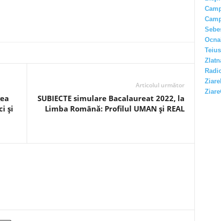
Camp
Camp
Sebe
Ocna
Teius
Zlatn
Radio
Ziare
Articolul următor
Ziare
gea
SUBIECTE simulare Bacalaureat 2022, la
i și
Limba Română: Profilul UMAN și REAL