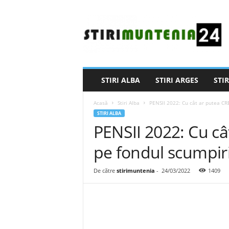
S
t
i
r
i
M
u
STIRI ALBA
STIRI ARGES
STIR
n
t
Acasă
Stiri Alba
PENSII 2022: Cu cât ar putea CRE
e
STIRI ALBA
n
PENSII 2022: Cu câ
i
a
pe fondul scumpiri
2
4
De către
stirimuntenia
-
24/03/2022
1409