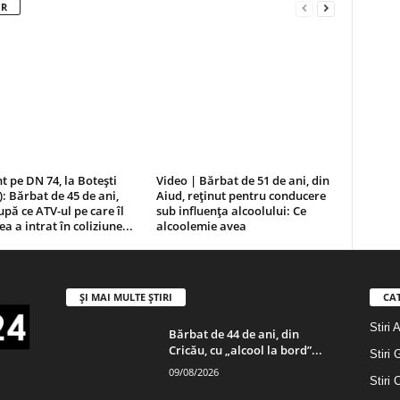
OR
t pe DN 74, la Botești
Video | Bărbat de 51 de ani, din
): Bărbat de 45 de ani,
Aiud, reținut pentru conducere
upă ce ATV-ul pe care îl
sub influența alcoolului: Ce
a a intrat în coliziune...
alcoolemie avea
ȘI MAI MULTE ȘTIRI
CA
Stiri 
Bărbat de 44 de ani, din
Cricău, cu „alcool la bord”...
Stiri 
09/08/2026
Stiri 