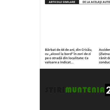
ARTICOLE SIMILARE
DE LA ACELAȘI AUT
Bărbat de 44 de ani, din Cricău,
Acciden
cu „alcool la bord” în zori de zi
(Zlatna
pe o stradă din localitate: Ce
rănit d
valoare a indicat...
conduce