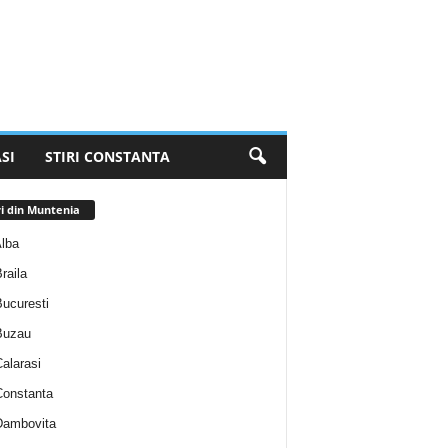
SI
STIRI CONSTANTA
ri din Muntenia
Alba
Braila
Bucuresti
 Buzau
Calarasi
 Constanta
 Dambovita