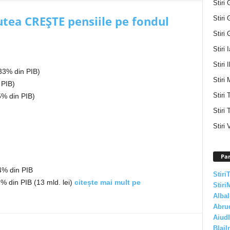
Stiri 
utea CREȘTE pensiile pe fondul
Stiri 
Stiri 
Stiri 
Stiri I
,33% din PIB)
Stiri 
 PIB)
Stiri
45% din PIB)
Stiri 
Stiri 
Par
,4% din PIB
Stiri
% din PIB (13 mld. lei)
citește mai mult pe
Stiri
AlbaI
Abru
AiudI
BlajI