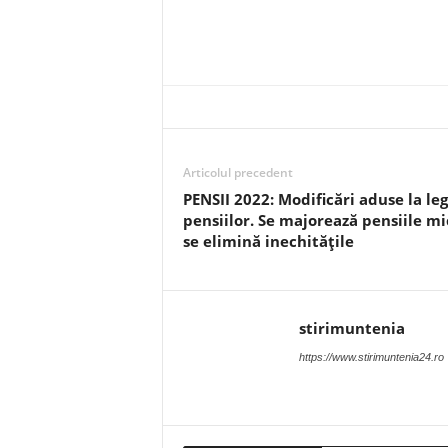
Articolul precedent
PENSII 2022: Modificări aduse la le
pensiilor. Se majorează pensiile mic
se elimină inechitățile
stirimuntenia
https://www.stirimuntenia24.ro