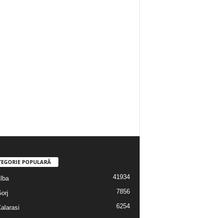
TEGORIE POPULARĂ
41934
Alba
7856
Gorj
6254
Calarasi