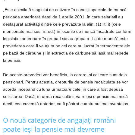
„Este asimilată stagiului de cotizare în condiții speciale de muncă
perioada anterioară datei de 1 aprilie 2001, în care salariații au
desfășurat activități dintre cele prevăzute la alin. (1) lit. i) (cele
menționate mai sus, n.red.) în locurile de muncă încadrate conform
legislației anterioare în grupa I și/sau grupa a II-a de muncă” este
prevederea care îi va ajuta pe cei care au lucrat în termocentralele
pe bază de cărbune și în extracția de cărbune să iasă mai repede
la pensie.
De aceste prevederi vor beneficia, la cerere, și cei care sunt deja
pensionari. Pentru aceștia, drepturile de pensie recalculate se vor
acorda începând cu luna următoare celei în care a fost depusă
solicitarea. Dacă, în urma recalculării, va reieși o pensie mai mică
decât cea cuvenită anterior, va fi păstrat cuantumul mai avantajos.
O nouă categorie de angajați români
poate ieși la pensie mai devreme