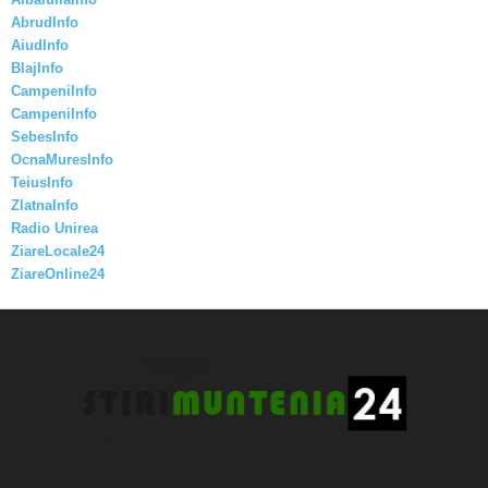
AbrudInfo
AiudInfo
BlajInfo
CampeniInfo
CampeniInfo
SebesInfo
OcnaMuresInfo
TeiusInfo
ZlatnaInfo
Radio Unirea
ZiareLocale24
ZiareOnline24