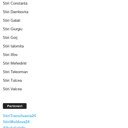
Stiri Constanta
Stiri Dambovita
Stiri Galati
Stiri Giurgiu
Stiri Gorj
Stiri Ialomita
Stiri Ilfov
Stiri Mehedinti
Stiri Teleorman
Stiri Tulcea
Stiri Valcea
Parteneri
StiriTransilvania24
StiriMoldova24
AlbaIuliaInfo