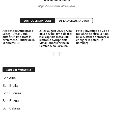
https://www.stirimuntenia24.ro
ARTICOLE SIMILARE
DE LA ACELAȘI AUTOR
Accident pe Autostrada
21-23 august 2026 | Alba
Foto | Investiție de 28 de
Sebeș-Turda: Două
Iulia devine, timp de trei
milioane de euro la Alba
autotiruri implicate în
zile, capitala metalului
Iulia: Sistem de stocare a
evenimentul rutier de la
simfonic: Symphonic
energiei în baterii, la
kilometrul 46
Metal Echoes revine în
Bărăbanț
Cetatea Alba Carolina
Stiri din Muntenia
Stiri Alba
Stiri Braila
Stiri Bucuresti
Stiri Buzau
Stiri Calarasi