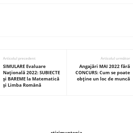
Articolul precedent
Articolul următor
SIMULARE Evaluare
Angajări MAI 2022 fără
Națională 2022: SUBIECTE
CONCURS: Cum se poate
și BAREME la Matematică
obține un loc de muncă
și Limba Română
stirimuntenia