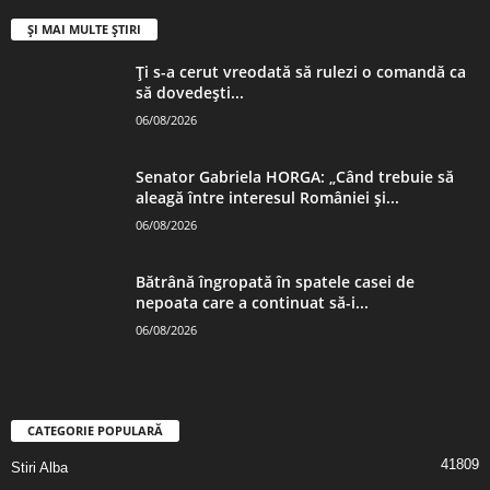
ȘI MAI MULTE ȘTIRI
Ți s-a cerut vreodată să rulezi o comandă ca
să dovedești...
06/08/2026
Senator Gabriela HORGA: „Când trebuie să
aleagă între interesul României și...
06/08/2026
Bătrână îngropată în spatele casei de
nepoata care a continuat să-i...
06/08/2026
CATEGORIE POPULARĂ
41809
Stiri Alba