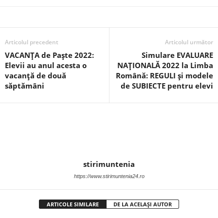
Articolul precedent
Articolul următor
VACANȚA de Paşte 2022:
Simulare EVALUARE
Elevii au anul acesta o
NAȚIONALĂ 2022 la Limba
vacanță de două
Română: REGULI și modele
săptămâni
de SUBIECTE pentru elevi
stirimuntenia
https://www.stirimuntenia24.ro
ARTICOLE SIMILARE
DE LA ACELAȘI AUTOR