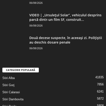
06/08/2026
VIDEO | „Ursulețul Solar”, vehiculul desprins
parcă dintr-un film SF, construit...
06/08/2026
Două decese suspecte, în aceeași zi. Polițiștii
au deschis dosare penale
06/08/2026
CATEGORIE POPULARĂ
41835
Stiri Alba
7856
Stiri Gorj
6241
Stiri Calarasi
5872
Stiri Dambovita
5808