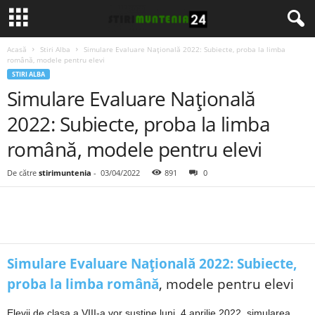
Acasă
Stiri Alba
Simulare Evaluare Națională 2022: Subiecte, proba la limba
română, modele pentru elevi
STIRI ALBA
Simulare Evaluare Națională
2022: Subiecte, proba la limba
română, modele pentru elevi
De către
stirimuntenia
-
03/04/2022
891
0
Simulare Evaluare Națională 2022: Subiecte,
proba la limba română
, modele pentru elevi
Elevii de clasa a VIII-a vor susține luni, 4 aprilie 2022, simularea