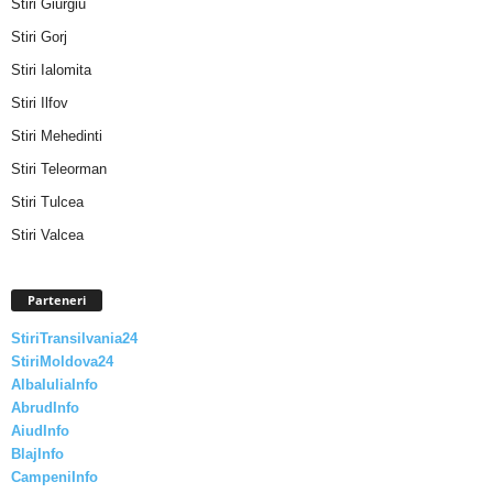
Stiri Giurgiu
Stiri Gorj
Stiri Ialomita
Stiri Ilfov
Stiri Mehedinti
Stiri Teleorman
Stiri Tulcea
Stiri Valcea
Parteneri
StiriTransilvania24
StiriMoldova24
AlbaIuliaInfo
AbrudInfo
AiudInfo
BlajInfo
CampeniInfo