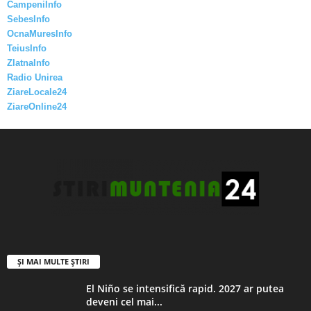
CampeniInfo
SebesInfo
OcnaMuresInfo
TeiusInfo
ZlatnaInfo
Radio Unirea
ZiareLocale24
ZiareOnline24
ȘI MAI MULTE ȘTIRI
El Niño se intensifică rapid. 2027 ar putea
deveni cel mai...