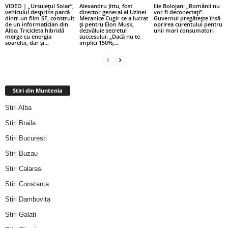
VIDEO | „Ursulețul Solar”,
Alexandru Jittu, fost
Ilie Bolojan: „Românii nu
vehiculul desprins parcă
director general al Uzinei
vor fi deconectați”.
dintr-un film SF, construit
Mecanice Cugir ce a lucrat
Guvernul pregătește însă
de un informatician din
și pentru Elon Musk,
oprirea curentului pentru
Alba: Tricicleta hibridă
dezvăluie secretul
unii mari consumatori
merge cu energia
succesului: „Dacă nu te
soarelui, dar și...
implici 150%,...
Stiri din Muntenia
Stiri Alba
Stiri Braila
Stiri Bucuresti
Stiri Buzau
Stiri Calarasi
Stiri Constanta
Stiri Dambovita
Stiri Galati