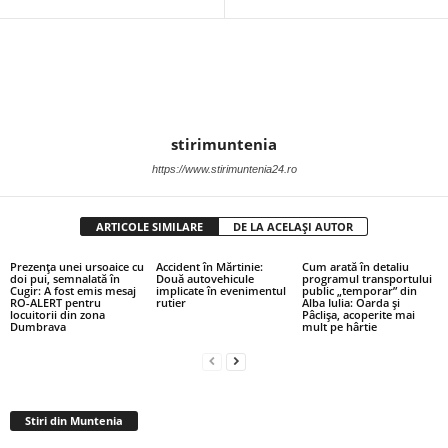
stirimuntenia
https://www.stirimuntenia24.ro
ARTICOLE SIMILARE
DE LA ACELAȘI AUTOR
Prezența unei ursoaice cu
Accident în Mărtinie:
Cum arată în detaliu
doi pui, semnalată în
Două autovehicule
programul transportului
Cugir: A fost emis mesaj
implicate în evenimentul
public „temporar” din
RO-ALERT pentru
rutier
Alba Iulia: Oarda și
locuitorii din zona
Pâclișa, acoperite mai
Dumbrava
mult pe hârtie
Stiri din Muntenia