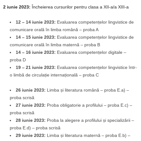
2 iunie 2023:
Încheierea cursurilor pentru clasa a XII-a/a XIII-a
12 – 14 iunie 2023:
Evaluarea competențelor lingvistice de
comunicare orală în limba română – proba A
14 – 15 iunie 2023:
Evaluarea competențelor lingvistice de
comunicare orală în limba maternă – proba B
14 – 16 iunie 2023:
Evaluarea competențelor digitale –
proba D
19 – 21 iunie 2023:
Evaluarea competențelor lingvistice într-
o limbă de circulație internațională – proba C
26 iunie 2023:
Limba și literatura română – proba E.a) –
proba scrisă
27 iunie 2023:
Proba obligatorie a profilului – proba E.c) –
proba scrisă
28 iunie 2023:
Proba la alegere a profilului și specializării –
proba E.d) – proba scrisă
29 iunie 2023:
Limba și literatura maternă – proba E.b) –