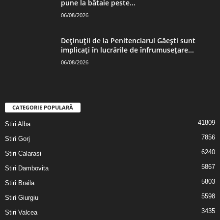
pune la bătaie peste...
06/08/2026
Deținuții de la Penitenciarul Găești sunt
implicați în lucrările de înfrumusețare...
06/08/2026
CATEGORIE POPULARĂ
41809
Stiri Alba
7856
Stiri Gorj
6240
Stiri Calarasi
5867
Stiri Dambovita
5803
Stiri Braila
5598
Stiri Giurgiu
3435
Stiri Valcea