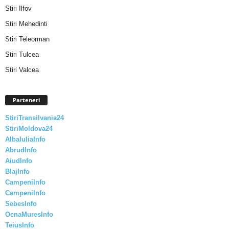
Stiri Ilfov
Stiri Mehedinti
Stiri Teleorman
Stiri Tulcea
Stiri Valcea
Parteneri
StiriTransilvania24
StiriMoldova24
AlbaIuliaInfo
AbrudInfo
AiudInfo
BlajInfo
CampeniInfo
CampeniInfo
SebesInfo
OcnaMuresInfo
TeiusInfo