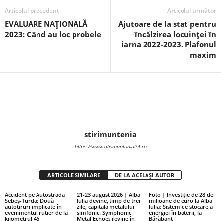
Articolul precedent
Articolul următor
EVALUARE NAȚIONALĂ
Ajutoare de la stat pentru
2023: Când au loc probele
încălzirea locuinței în
iarna 2022-2023. Plafonul
maxim
stirimuntenia
https://www.stirimuntenia24.ro
ARTICOLE SIMILARE
DE LA ACELAȘI AUTOR
Accident pe Autostrada
21-23 august 2026 | Alba
Foto | Investiție de 28 de
Sebeș-Turda: Două
Iulia devine, timp de trei
milioane de euro la Alba
autotiruri implicate în
zile, capitala metalului
Iulia: Sistem de stocare a
evenimentul rutier de la
simfonic: Symphonic
energiei în baterii, la
kilometrul 46
Metal Echoes revine în
Bărăbanț