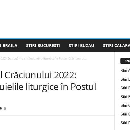
I BRAILA
STIRI BUCURESTI
STIRI BUZAU
STIRI CALARA
22: Dezlegările și rânduielile liturgice în Postul Crăciunului...
Sti
Stiri 
 Crăciunului 2022:
Stiri 
ielile liturgice în Postul
Stiri 
Stiri
Stiri 
0
Stiri
Stiri