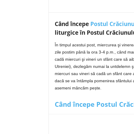
Când începe
Postul Crăciunu
liturgice în Postul Crăciunul
În timpul acestui post, miercurea şi vin
zile postim până la ora 3-4 p.m., când m
cadă miercuri şi vineri un sfânt care să ai
Utreniei), dezlegăm numai la untdelemn şi
miercuri sau vineri să cadă un sfânt care 
dacă se va întâmpla pomenirea sfântului al
asemeni mâncăm pește.
Când începe Postul Crăc