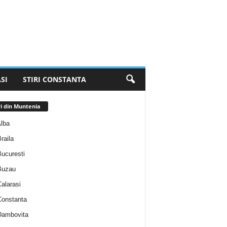
SI
STIRI CONSTANTA
ri din Muntenia
Alba
Braila
Bucuresti
 Buzau
Calarasi
 Constanta
 Dambovita