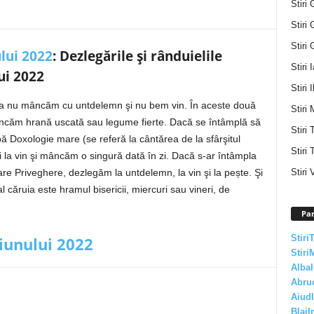
Stiri 
Stiri 
Stiri 
lui 2022
: Dezlegările și rânduielile
Stiri 
ui 2022
Stiri I
erea nu mâncăm cu untdelemn şi nu bem vin. În aceste două
Stiri 
ancăm hrană uscată sau legume fierte. Dacă se întâmplă să
Stiri
bă Doxologie mare (se referă la cântărea de la sfârşitul
Stiri 
 la vin şi mâncăm o singură dată în zi. Dacă s-ar întâmpla
Stiri 
are Priveghere, dezlegăm la untdelemn, la vin şi la pește. Şi
 căruia este hramul bisericii, miercuri sau vineri, de
Par
Stiri
iunului 2022
Stiri
AlbaI
Abru
AiudI
BlajI