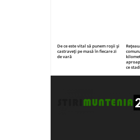
De ce este vital să punem roșii și
Rețeaua
castraveți pe masă în fiecare zi
comuna 
de vară
kilomet
aproap
ce stad