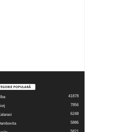
TEGORIE POPULARĂ
41878
Alba
7856
Gorj
6248
Calarasi
5886
 Dambovita
5821