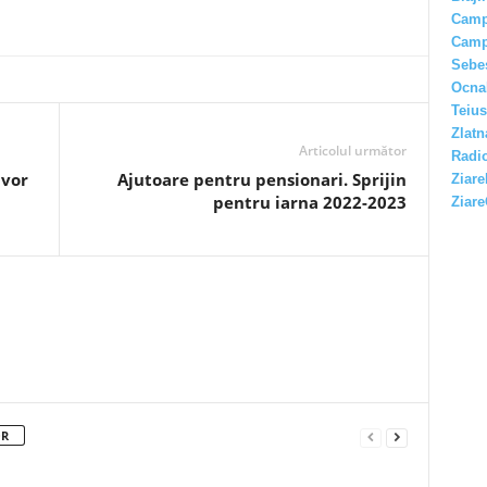
Camp
Camp
Sebe
Ocna
Teius
Zlatn
Articolul următor
Radio
 vor
Ajutoare pentru pensionari. Sprijin
Ziare
pentru iarna 2022-2023
Ziare
OR