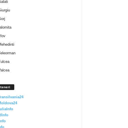
Galati
Giurgiu
Gorj
Ialomita
lfov
Mehedinti
 Teleorman
Tulcea
Valcea
teneri
Transilvania24
Moldova24
uliaInfo
dInfo
nfo
nfo