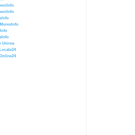
eniInfo
eniInfo
sInfo
MuresInfo
Info
aInfo
 Unirea
Locale24
Online24