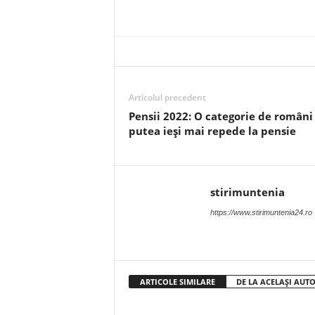
Articolul precedent
Pensii 2022: O categorie de români
putea ieși mai repede la pensie
stirimuntenia
https://www.stirimuntenia24.ro
ARTICOLE SIMILARE
DE LA ACELAȘI AUT