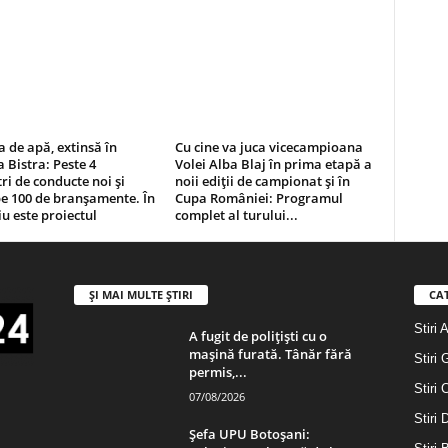
 de apă, extinsă în
Cu cine va juca vicecampioana
Bistra: Peste 4
Volei Alba Blaj în prima etapă a
ri de conducte noi și
noii ediții de campionat și în
e 100 de branșamente. În
Cupa României: Programul
iu este proiectul
complet al turului...
ȘI MAI MULTE ȘTIRI
CA
Stiri 
A fugit de polițiști cu o
mașină furată. Tânăr fără
Stiri 
permis,...
Stiri 
07/08/2026
Stiri
Șefa UPU Botoșani: