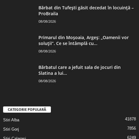
Bărbat din Tufești găsit decedat în locuință –
ProBraila
08/08/2026
Primarul din Moșoaia, Argeș: „Oamenii vor
soluții”. Ce se întâmplă cu...
08/08/2026
Bărbatul care a jefuit sala de jocuri din
Slatina a lui...
08/08/2026
CATEGORIE POPULARĂ
41878
Stiri Alba
7856
Stiri Gorj
6249
Stiri Calarasi