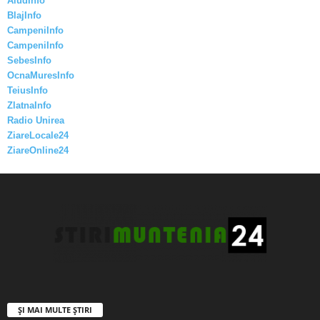
AiudInfo
BlajInfo
CampeniInfo
CampeniInfo
SebesInfo
OcnaMuresInfo
TeiusInfo
ZlatnaInfo
Radio Unirea
ZiareLocale24
ZiareOnline24
ȘI MAI MULTE ȘTIRI