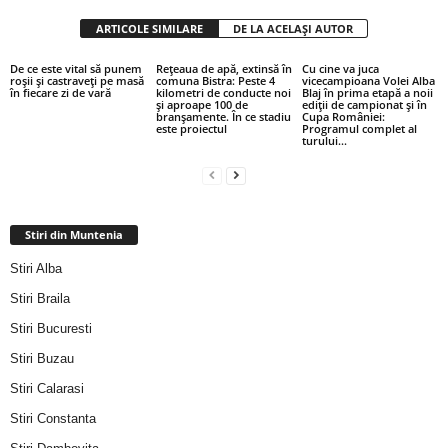
ARTICOLE SIMILARE
DE LA ACELAȘI AUTOR
De ce este vital să punem
Rețeaua de apă, extinsă în
Cu cine va juca
roșii și castraveți pe masă
comuna Bistra: Peste 4
vicecampioana Volei Alba
în fiecare zi de vară
kilometri de conducte noi
Blaj în prima etapă a noii
și aproape 100 de
ediții de campionat și în
branșamente. În ce stadiu
Cupa României:
este proiectul
Programul complet al
turului...
Stiri din Muntenia
Stiri Alba
Stiri Braila
Stiri Bucuresti
Stiri Buzau
Stiri Calarasi
Stiri Constanta