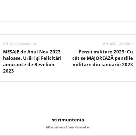
Articolul precedent
Articolul următor
MESAJE de Anul Nou 2023
Pensii militare 2023: Cu
haioase. Urări și Felicitări
cât se MAJOREAZĂ pensiile
amuzante de Revelion
militare din ianuarie 2023
2023
stirimuntenia
https://www.stirimuntenia24.ro