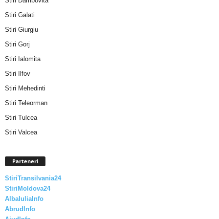
Stiri Dambovita
Stiri Galati
Stiri Giurgiu
Stiri Gorj
Stiri Ialomita
Stiri Ilfov
Stiri Mehedinti
Stiri Teleorman
Stiri Tulcea
Stiri Valcea
Parteneri
StiriTransilvania24
StiriMoldova24
AlbaIuliaInfo
AbrudInfo