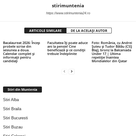
stirimuntenia
https://www.stirimuntenia24.ro
ARTICOLE SIMILARE
DE LA ACELAȘI AUTOR
Bacalaureat 2026: Încep
Facultatea îți poate aduce
Foto: România, cu Andrei
probele scrise din
ani la pensie! Cine
Șuteu și Tudor Bălău (CSȘ
sesiunea a doua.
beneficiază și ce condiții
Blaj), bronz la Balcaniada
Calendar complet și
trebuie îndeplinite
Under 17 | Ultima
informații pentru
repetiție înaintea
candidați
Mondialelor din Qatar
Stiri din Muntenia
Stiri Alba
Stiri Braila
Stiri Bucuresti
Stiri Buzau