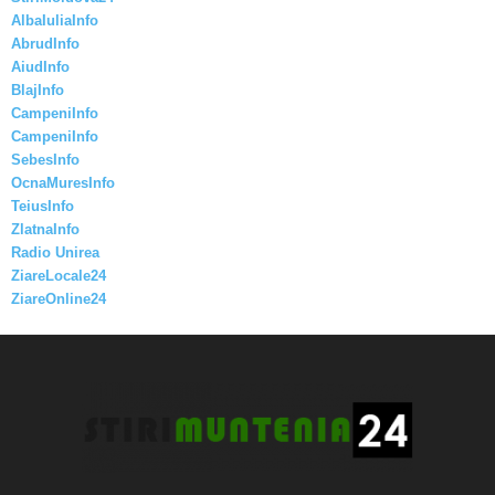
AlbaIuliaInfo
AbrudInfo
AiudInfo
BlajInfo
CampeniInfo
CampeniInfo
SebesInfo
OcnaMuresInfo
TeiusInfo
ZlatnaInfo
Radio Unirea
ZiareLocale24
ZiareOnline24