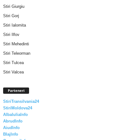
Stiri Giurgiu
Stiri Gorj
Stiri Ialomita
Stiri Ilfov
Stiri Mehedinti
Stiri Teleorman
Stiri Tulcea
Stiri Valcea
Parteneri
StiriTransilvania24
StiriMoldova24
AlbaIuliaInfo
AbrudInfo
AiudInfo
BlajInfo