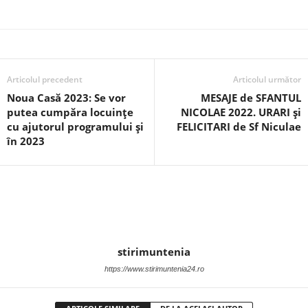
Articolul precedent
Articolul următor
Noua Casă 2023: Se vor
MESAJE de SFANTUL
putea cumpăra locuințe
NICOLAE 2022. URARI şi
cu ajutorul programului și
FELICITARI de Sf Niculae
în 2023
stirimuntenia
https://www.stirimuntenia24.ro