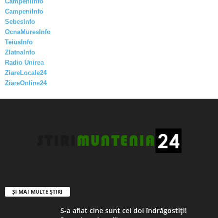
CampeniInfo
CampeniInfo
SebesInfo
OcnaMuresInfo
TeiusInfo
ZlatnaInfo
Radio Unirea
ZiareLocale24
ZiareOnline24
ȘI MAI MULTE ȘTIRI
S-a aflat cine sunt cei doi îndrăgostiți!