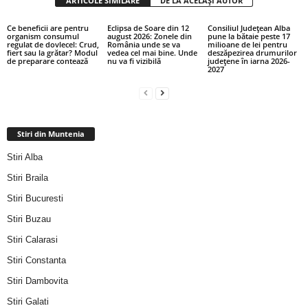
ARTICOLE SIMILARE
DE LA ACELAȘI AUTOR
Ce beneficii are pentru
Eclipsa de Soare din 12
Consiliul Județean Alba
organism consumul
august 2026: Zonele din
pune la bătaie peste 17
regulat de dovlecel: Crud,
România unde se va
milioane de lei pentru
fiert sau la grătar? Modul
vedea cel mai bine. Unde
deszăpezirea drumurilor
de preparare contează
nu va fi vizibilă
județene în iarna 2026-
2027
Stiri din Muntenia
Stiri Alba
Stiri Braila
Stiri Bucuresti
Stiri Buzau
Stiri Calarasi
Stiri Constanta
Stiri Dambovita
Stiri Galati