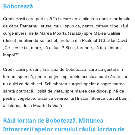
Bobotează
Credincioșii care participă în fiecare an la sfințirea apelor Iordanului
de către Patriarhul Ierusalimului spun că, pentru câteva clipe, râul
curge invers, de la Marea Moartă (sărată) spre Marea Galileii
(dulce), împlinindu-se, astfel, profeția din Psalmul 113 al lui David:
„Ce-ți este ție, mare, că ai fugit? Și ție, Iordane, că te-ai întors
înapoi?”
Credincioșii prezenți la slujba de Bobotează, care au gustat din
Iordan, spun că, pentru puțin timp, apele acestuia sunt sărate, iar
nu dulci ca de obicei. Schimbarea curgerii apelor dinspre marea
sărată potroacă, lipsită de viață, spre marea cea dulce, plină de
pești și vegetație, arată că venirea lui Hristos întoarce cursul Lumii,
al Istoriei, de la Moarte la Viață.
Râul Iordan de Bobotează. Minunea
întoarcerii apelor cursului răului Iordan de