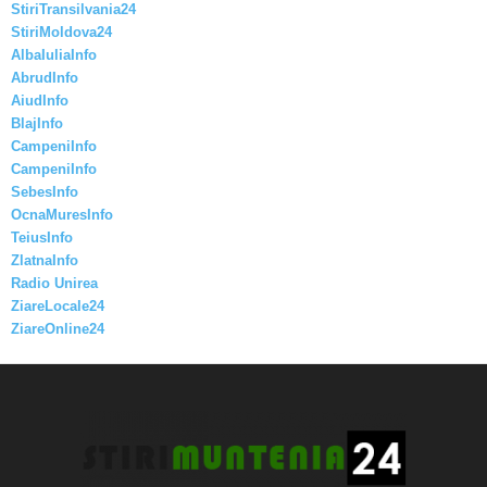
StiriTransilvania24
StiriMoldova24
AlbaIuliaInfo
AbrudInfo
AiudInfo
BlajInfo
CampeniInfo
CampeniInfo
SebesInfo
OcnaMuresInfo
TeiusInfo
ZlatnaInfo
Radio Unirea
ZiareLocale24
ZiareOnline24