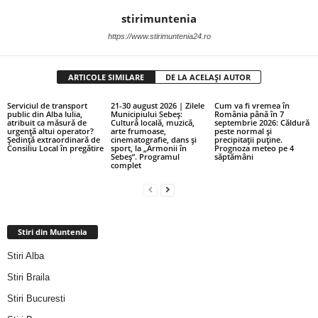
stirimuntenia
https://www.stirimuntenia24.ro
ARTICOLE SIMILARE
DE LA ACELAȘI AUTOR
Serviciul de transport
21-30 august 2026 | Zilele
Cum va fi vremea în
public din Alba Iulia,
Municipiului Sebeș:
România până în 7
atribuit ca măsură de
Cultură locală, muzică,
septembrie 2026: Căldură
urgență altui operator?
arte frumoase,
peste normal și
Ședință extraordinară de
cinematografie, dans și
precipitații puține.
Consiliu Local în pregătire
sport, la „Armonii în
Prognoza meteo pe 4
Sebeș”. Programul
săptămâni
complet
Stiri din Muntenia
Stiri Alba
Stiri Braila
Stiri Bucuresti