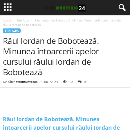
Acasă
Stiri Alba
Râul Iordan de Bobotează. Minunea întoarcerii apelor cursului
răului Iordan de Bobotează
STIRI ALBA
Râul Iordan de Bobotează.
Minunea întoarcerii apelor
cursului răului Iordan de
Bobotează
De către
stirimuntenia
-
03/01/2023
198
0
Râul Iordan de Bobotează
.
Minunea
întoarcerii apelor cursului răului Iordan de