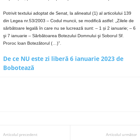
Potrivit textului adoptat de Senat, la alineatul (1) al articolului 139
din Legea nr.53/2003 – Codul muncii, se modifică astfel: „Zilele de
sărbătoare legală în care nu se lucrează sunt: – 1 și 2 ianuarie; – 6
şi 7 ianuarie – Sărbătoarea Botezului Domnului şi Soborul Sf.
Proroc loan Botezătorul (…)”.
De ce NU este zi liberă 6 ianuarie 2023 de
Bobotează
Articolul precedent
Articolul următor