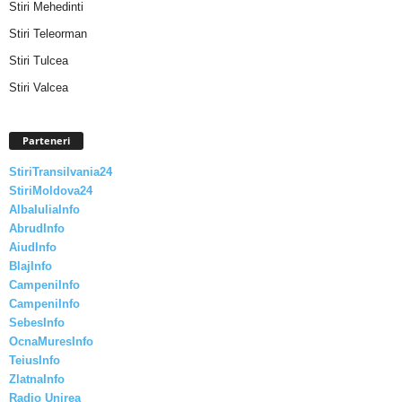
Stiri Mehedinti
Stiri Teleorman
Stiri Tulcea
Stiri Valcea
Parteneri
StiriTransilvania24
StiriMoldova24
AlbaIuliaInfo
AbrudInfo
AiudInfo
BlajInfo
CampeniInfo
CampeniInfo
SebesInfo
OcnaMuresInfo
TeiusInfo
ZlatnaInfo
Radio Unirea