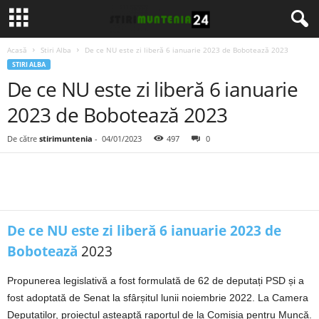
Acasă
Stiri Alba
De ce NU este zi liberă 6 ianuarie 2023 de Bobotează 2023
STIRI ALBA
De ce NU este zi liberă 6 ianuarie
2023 de Bobotează 2023
De către
stirimuntenia
-
04/01/2023
497
0
De ce NU este zi liberă 6 ianuarie 2023 de
Bobotează
2023
Propunerea legislativă a fost formulată de 62 de deputați PSD și a
fost adoptată de Senat la sfârșitul lunii noiembrie 2022. La Camera
Deputaților, proiectul așteaptă raportul de la Comisia pentru Muncă.