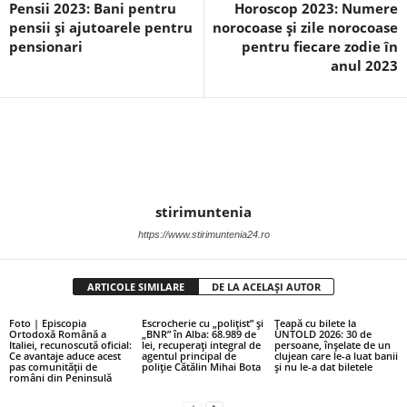
Pensii 2023: Bani pentru
Horoscop 2023: Numere
pensii și ajutoarele pentru
norocoase și zile norocoase
pensionari
pentru fiecare zodie în
anul 2023
stirimuntenia
https://www.stirimuntenia24.ro
ARTICOLE SIMILARE
DE LA ACELAȘI AUTOR
Foto | Episcopia
Escrocherie cu „polițist” și
Țeapă cu bilete la
Ortodoxă Română a
„BNR” în Alba: 68.989 de
UNTOLD 2026: 30 de
Italiei, recunoscută oficial:
lei, recuperați integral de
persoane, înșelate de un
Ce avantaje aduce acest
agentul principal de
clujean care le-a luat banii
pas comunității de
poliție Cătălin Mihai Bota
și nu le-a dat biletele
români din Peninsulă