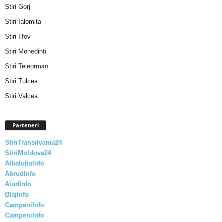
Stiri Gorj
Stiri Ialomita
Stiri Ilfov
Stiri Mehedinti
Stiri Teleorman
Stiri Tulcea
Stiri Valcea
Parteneri
StiriTransilvania24
StiriMoldova24
AlbaIuliaInfo
AbrudInfo
AiudInfo
BlajInfo
CampeniInfo
CampeniInfo