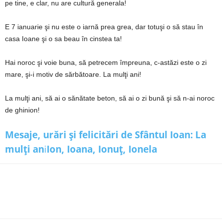
pe tine, e clar, nu are cultură generala!
E 7 ianuarie şi nu este o iarnă prea grea, dar totuşi o să stau în
casa Ioane şi o sa beau în cinstea ta!
Hai noroc şi voie buna, să petrecem împreuna, c-astăzi este o zi
mare, şi-i motiv de sărbătoare. La mulţi ani!
La mulţi ani, să ai o sănătate beton, să ai o zi bună şi să n-ai noroc
de ghinion!
Mesaje, urări și felicitări de Sfântul Ioan: La
mulți an
i
Ion, Ioana, Ionuț, Ionela