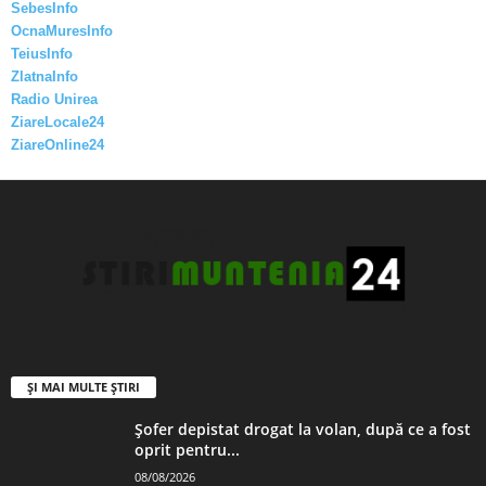
SebesInfo
OcnaMuresInfo
TeiusInfo
ZlatnaInfo
Radio Unirea
ZiareLocale24
ZiareOnline24
ȘI MAI MULTE ȘTIRI
Șofer depistat drogat la volan, după ce a fost
oprit pentru...
08/08/2026