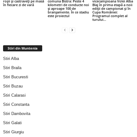
roșii și castraveți pe masă
comuna Bistra: Peste 4
vicecampioana Volei Alba
în fiecare zi de vară
kilometri de conducte noi
Blaj în prima etapă a noii
și aproape 100 de
ediții de campionat și în
branșamente. În ce stadiu
Cupa României:
este proiectul
Programul complet al
turului...
Stiri din Muntenia
Stiri Alba
Stiri Braila
Stiri Bucuresti
Stiri Buzau
Stiri Calarasi
Stiri Constanta
Stiri Dambovita
Stiri Galati
Stiri Giurgiu