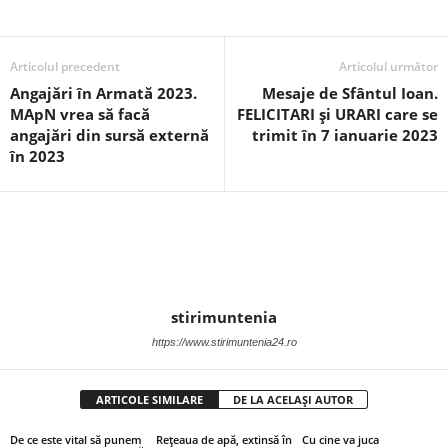
Articolul precedent
Articolul următor
Angajări în Armată 2023.
Mesaje de Sfântul Ioan.
MApN vrea să facă
FELICITARI și URARI care se
angajări din sursă externă
trimit în 7 ianuarie 2023
în 2023
stirimuntenia
https://www.stirimuntenia24.ro
ARTICOLE SIMILARE
DE LA ACELAȘI AUTOR
De ce este vital să punem
Rețeaua de apă, extinsă în
Cu cine va juca