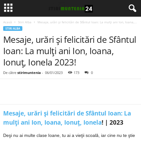
Acasă
Stiri Alba
Mesaje, urări și felicitări de Sfântul Ioan: La mulți ani Ion, Ioana,...
STIRI ALBA
Mesaje, urări și felicitări de Sfântul
Ioan: La mulți ani Ion, Ioana,
Ionuț, Ionela 2023!
De către
stirimuntenia
-
06/01/2023
173
0
Mesaje, urări și felicitări de Sfântul Ioan: La
mulți ani Ion, Ioana, Ionuț, Ionela
! | 2023
Deşi nu ai multe clase Ioane, tu ai a vieţii scoală, iar cine nu te ştie