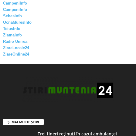
CampeniInfo
CampeniInfo
SebesInfo
OcnaMuresInfo
TeiusInfo
ZlatnaInfo
Radio Unirea
ZiareLocale24
ZiareOnline24
ȘI MAI MULTE ȘTIRI
Trei tineri reţinuţi în cazul ambulanţei