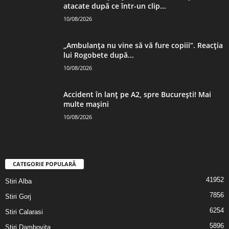
atacate după ce într-un clip...
10/08/2026
„Ambulanța nu vine să vă fure copiii”. Reacția
lui Rogobete după...
10/08/2026
Accident în lanț pe A2, spre București! Mai
multe mașini
10/08/2026
CATEGORIE POPULARĂ
41952
Stiri Alba
7856
Stiri Gorj
6254
Stiri Calarasi
5896
Stiri Dambovita