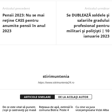
Articolul precedent
Articolul următor
Pensii 2023: Nu se mai
Se DUBLEAZĂ soldele și
reține CASS pentru
salariile gradului
anumite pensii în anul
profesional pentru
2023
militari și polițiști | 10
ianuarie 2023
stirimuntenia
https://www.stirimuntenia24.ro
ARTICOLE SIMILARE
DE LA ACELAȘI AUTOR
De ce este vital să punem
Rețeaua de apă, extinsă în
Cu cine va juca
roșii și castraveți pe masă
comuna Bistra: Peste 4
vicecampioana Volei Alba