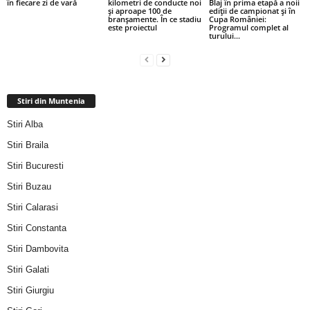
în fiecare zi de vară
kilometri de conducte noi
Blaj în prima etapă a noii
și aproape 100 de
ediții de campionat și în
branșamente. În ce stadiu
Cupa României:
este proiectul
Programul complet al
turului...
Stiri din Muntenia
Stiri Alba
Stiri Braila
Stiri Bucuresti
Stiri Buzau
Stiri Calarasi
Stiri Constanta
Stiri Dambovita
Stiri Galati
Stiri Giurgiu