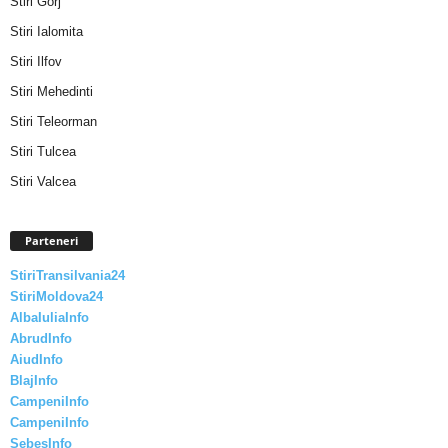
Stiri Gorj
Stiri Ialomita
Stiri Ilfov
Stiri Mehedinti
Stiri Teleorman
Stiri Tulcea
Stiri Valcea
Parteneri
StiriTransilvania24
StiriMoldova24
AlbaIuliaInfo
AbrudInfo
AiudInfo
BlajInfo
CampeniInfo
CampeniInfo
SebesInfo