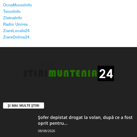
OcnaMuresInfo
TeiusInfo
ZlatnaInfo
Radio Unirea
ZiareLocale24
ZiareOnline24
ȘI MAI MULTE ȘTIRI
Șofer depistat drogat la volan, după ce a fost
oprit pentru...
08/08/2026