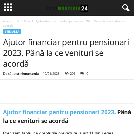
Acasă
Stiri Alba
Ajutor financiar pentru pensionari 2023. Până la ce venituri se
acordă
STIRI ALBA
Ajutor financiar pentru pensionari
2023. Până la ce venituri se
acordă
De către
stirimuntenia
-
10/01/2023
201
0
Ajutor financiar pentru pensionari 2023
. Până
la ce venituri se acordă
Precizăm faptul că drepturile prevăzute la art.11 din Legea