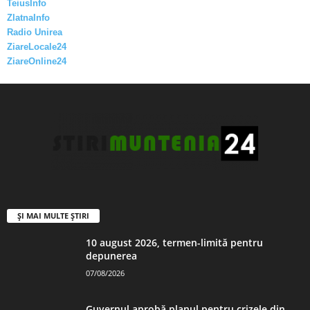
TeiusInfo
ZlatnaInfo
Radio Unirea
ZiareLocale24
ZiareOnline24
ȘI MAI MULTE ȘTIRI
10 august 2026, termen-limită pentru
depunerea
07/08/2026
Guvernul aprobă planul pentru crizele din