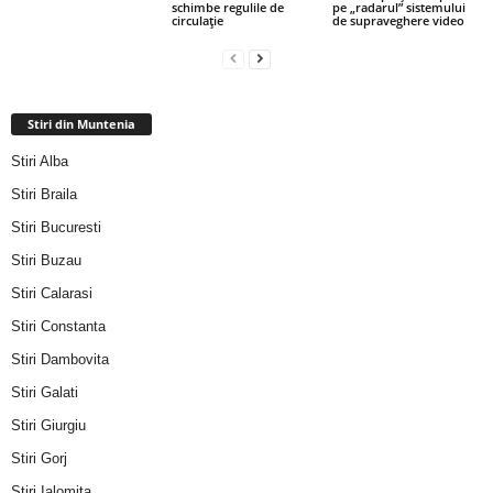
schimbe regulile de
pe „radarul” sistemului
circulație
de supraveghere video
Stiri din Muntenia
Stiri Alba
Stiri Braila
Stiri Bucuresti
Stiri Buzau
Stiri Calarasi
Stiri Constanta
Stiri Dambovita
Stiri Galati
Stiri Giurgiu
Stiri Gorj
Stiri Ialomita