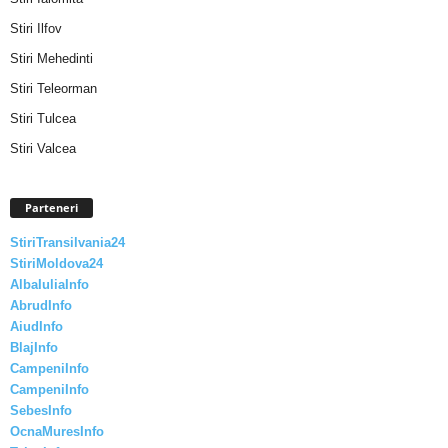
Stiri Ilfov
Stiri Mehedinti
Stiri Teleorman
Stiri Tulcea
Stiri Valcea
Parteneri
StiriTransilvania24
StiriMoldova24
AlbaIuliaInfo
AbrudInfo
AiudInfo
BlajInfo
CampeniInfo
CampeniInfo
SebesInfo
OcnaMuresInfo