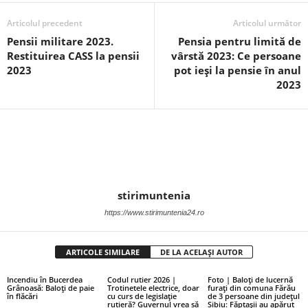
Articolul precedent
Articolul următor
Pensii militare 2023.
Pensia pentru limită de
Restituirea CASS la pensii
vârstă 2023: Ce persoane
2023
pot ieși la pensie în anul
2023
stirimuntenia
https://www.stirimuntenia24.ro
ARTICOLE SIMILARE
DE LA ACELAȘI AUTOR
Incendiu în Bucerdea
Codul rutier 2026 |
Foto | Baloți de lucernă
Grânoasă: Baloți de paie
Trotinetele electrice, doar
furați din comuna Fărău
în flăcări
cu curs de legislație
de 3 persoane din județul
rutieră? Guvernul vrea să
Sibiu: Făptașii au apărut