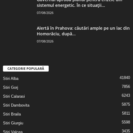
sistemul energetic. În ce situații...
07/08/2026
Alertă în Prahova: căutări ample pe un lac din
Homorâciu, după...
07/08/2026
CATEGORIE POPULARĂ
41840
Stiri Alba
7856
Stiri Gorj
6243
Stiri Calarasi
5875
Stiri Dambovita
5811
Stiri Braila
5598
Stiri Giurgiu
3435
Stiri Valcea