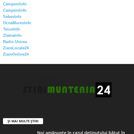
CampeniInfo
CampeniInfo
SebesInfo
OcnaMuresInfo
TeiusInfo
ZlatnaInfo
Radio Unirea
ZiareLocale24
ZiareOnline24
ȘI MAI MULTE ȘTIRI
Noi amănunte în cazul deținutului bătut în