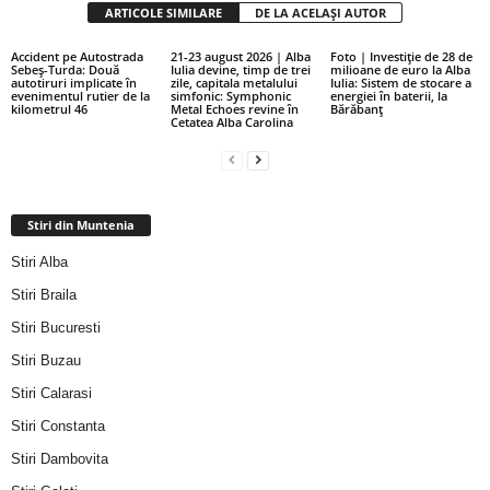
ARTICOLE SIMILARE
DE LA ACELAȘI AUTOR
Accident pe Autostrada
21-23 august 2026 | Alba
Foto | Investiție de 28 de
Sebeș-Turda: Două
Iulia devine, timp de trei
milioane de euro la Alba
autotiruri implicate în
zile, capitala metalului
Iulia: Sistem de stocare a
evenimentul rutier de la
simfonic: Symphonic
energiei în baterii, la
kilometrul 46
Metal Echoes revine în
Bărăbanț
Cetatea Alba Carolina
Stiri din Muntenia
Stiri Alba
Stiri Braila
Stiri Bucuresti
Stiri Buzau
Stiri Calarasi
Stiri Constanta
Stiri Dambovita