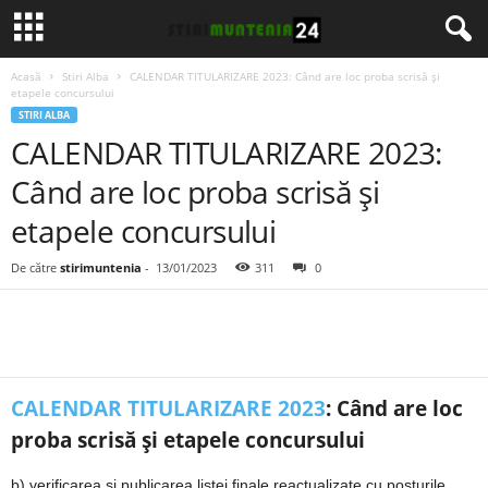
Acasă
Stiri Alba
CALENDAR TITULARIZARE 2023: Când are loc proba scrisă și
etapele concursului
STIRI ALBA
CALENDAR TITULARIZARE 2023:
Când are loc proba scrisă și
etapele concursului
De către
stirimuntenia
-
13/01/2023
311
0
CALENDAR TITULARIZARE 2023
: Când are loc
proba scrisă și etapele concursului
b) verificarea și publicarea listei finale reactualizate cu posturile