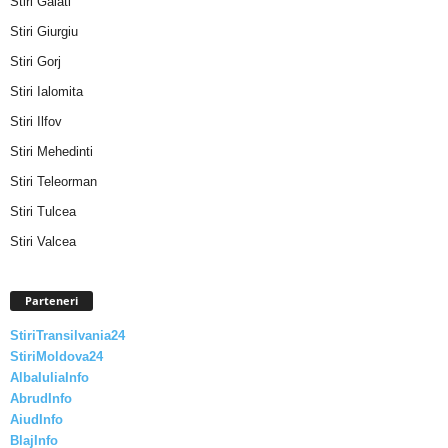
Stiri Galati
Stiri Giurgiu
Stiri Gorj
Stiri Ialomita
Stiri Ilfov
Stiri Mehedinti
Stiri Teleorman
Stiri Tulcea
Stiri Valcea
Parteneri
StiriTransilvania24
StiriMoldova24
AlbaIuliaInfo
AbrudInfo
AiudInfo
BlajInfo