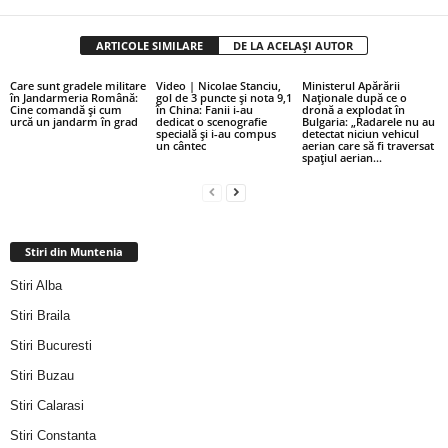
ARTICOLE SIMILARE
DE LA ACELAȘI AUTOR
Care sunt gradele militare
Video | Nicolae Stanciu,
Ministerul Apărării
în Jandarmeria Română:
gol de 3 puncte și nota 9,1
Naționale după ce o
Cine comandă și cum
în China: Fanii i-au
dronă a explodat în
urcă un jandarm în grad
dedicat o scenografie
Bulgaria: „Radarele nu au
specială și i-au compus
detectat niciun vehicul
un cântec
aerian care să fi traversat
spațiul aerian...
Stiri din Muntenia
Stiri Alba
Stiri Braila
Stiri Bucuresti
Stiri Buzau
Stiri Calarasi
Stiri Constanta