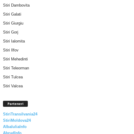
Stiri Dambovita
Stiri Galati
Stiri Giurgiu
Stiri Gorj
Stiri Ialomita
Stiri Ilfov
Stiri Mehedinti
Stiri Teleorman
Stiri Tulcea
Stiri Valcea
Parteneri
StiriTransilvania24
StiriMoldova24
AlbaIuliaInfo
AbrudInfo