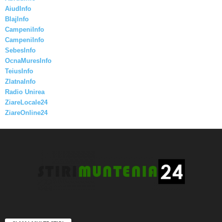
AiudInfo
BlajInfo
CampeniInfo
CampeniInfo
SebesInfo
OcnaMuresInfo
TeiusInfo
ZlatnaInfo
Radio Unirea
ZiareLocale24
ZiareOnline24