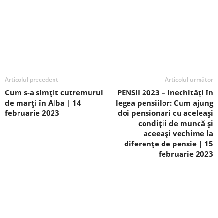
Articolul precedent
Articolul următor
Cum s-a simțit cutremurul
PENSII 2023 – Inechități în
de marți în Alba | 14
legea pensiilor: Cum ajung
februarie 2023
doi pensionari cu aceleași
condiții de muncă și
aceeași vechime la
diferențe de pensie | 15
februarie 2023