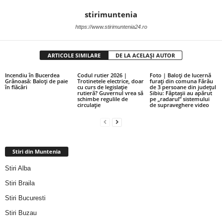
stirimuntenia
https://www.stirimuntenia24.ro
ARTICOLE SIMILARE
DE LA ACELAȘI AUTOR
Incendiu în Bucerdea
Codul rutier 2026 |
Foto | Baloți de lucernă
Grânoasă: Baloți de paie
Trotinetele electrice, doar
furați din comuna Fărău
în flăcări
cu curs de legislație
de 3 persoane din județul
rutieră? Guvernul vrea să
Sibiu: Făptașii au apărut
schimbe regulile de
pe „radarul” sistemului
circulație
de supraveghere video
Stiri din Muntenia
Stiri Alba
Stiri Braila
Stiri Bucuresti
Stiri Buzau