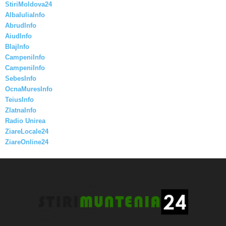
StiriMoldova24
AlbaIuliaInfo
AbrudInfo
AiudInfo
BlajInfo
CampeniInfo
CampeniInfo
SebesInfo
OcnaMuresInfo
TeiusInfo
ZlatnaInfo
Radio Unirea
ZiareLocale24
ZiareOnline24