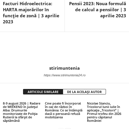
Facturi Hidroelectrica:
Pensii 2023: Noua formulă
HARTA majorărilor în
de calcul a pensiilor | 3
funcție de zonă | 3 aprilie
aprilie 2023
2023
stirimuntenia
https://www.stirimuntenia24.ro
ARTICOLE SIMILARE
DE LA ACELAȘI AUTOR
8-9 august 2026 | Radare
Cine poate fi încorporat
Nicolae Stanciu,
de WEEKEND în județul
în caz de război în
Tricolorul lunii iulie în
Alba: Drumurile
România: Ce se întâmplă
aplicația „Tricolorii” |
monitorizate de Poliția
dacă o persoană refuză
Primul trofeu din 2026
Rutieră la sfârșit de
mobilizarea
pentru căpitanul
săptămână
României