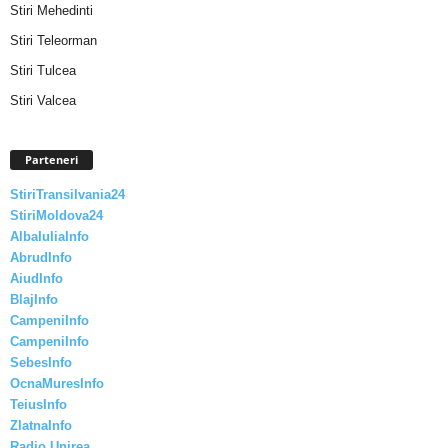
Stiri Mehedinti
Stiri Teleorman
Stiri Tulcea
Stiri Valcea
Parteneri
StiriTransilvania24
StiriMoldova24
AlbaIuliaInfo
AbrudInfo
AiudInfo
BlajInfo
CampeniInfo
CampeniInfo
SebesInfo
OcnaMuresInfo
TeiusInfo
ZlatnaInfo
Radio Unirea