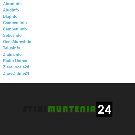
AbrudInfo
AiudInfo
BlajInfo
CampeniInfo
CampeniInfo
SebesInfo
OcnaMuresInfo
TeiusInfo
ZlatnaInfo
Radio Unirea
ZiareLocale24
ZiareOnline24