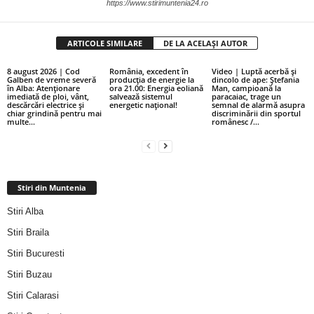
https://www.stirimuntenia24.ro
ARTICOLE SIMILARE
DE LA ACELAȘI AUTOR
8 august 2026 | Cod
România, excedent în
Video | Luptă acerbă și
Galben de vreme severă
producția de energie la
dincolo de ape: Ștefania
în Alba: Atenționare
ora 21.00: Energia eoliană
Man, campioană la
imediată de ploi, vânt,
salvează sistemul
paracaiac, trage un
descărcări electrice și
energetic național!
semnal de alarmă asupra
chiar grindină pentru mai
discriminării din sportul
multe...
românesc /...
Stiri din Muntenia
Stiri Alba
Stiri Braila
Stiri Bucuresti
Stiri Buzau
Stiri Calarasi