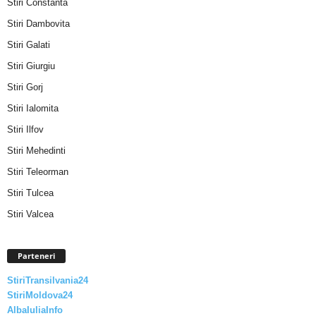
Stiri Constanta
Stiri Dambovita
Stiri Galati
Stiri Giurgiu
Stiri Gorj
Stiri Ialomita
Stiri Ilfov
Stiri Mehedinti
Stiri Teleorman
Stiri Tulcea
Stiri Valcea
Parteneri
StiriTransilvania24
StiriMoldova24
AlbaIuliaInfo