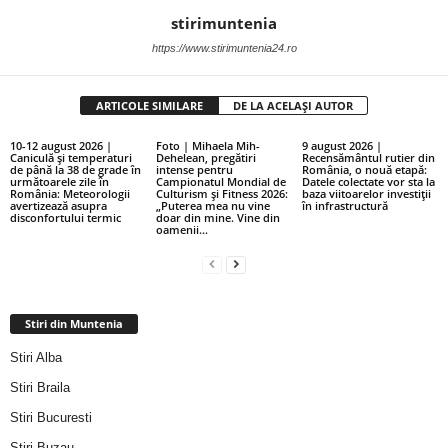
stirimuntenia
https://www.stirimuntenia24.ro
ARTICOLE SIMILARE
DE LA ACELAȘI AUTOR
10-12 august 2026 |
Foto | Mihaela Mih-
9 august 2026 |
Caniculă și temperaturi
Dehelean, pregătiri
Recensământul rutier din
de până la 38 de grade în
intense pentru
România, o nouă etapă:
următoarele zile în
Campionatul Mondial de
Datele colectate vor sta la
România: Meteorologii
Culturism și Fitness 2026:
baza viitoarelor investiții
avertizează asupra
„Puterea mea nu vine
în infrastructură
disconfortului termic
doar din mine. Vine din
oamenii...
Stiri din Muntenia
Stiri Alba
Stiri Braila
Stiri Bucuresti
Stiri Buzau