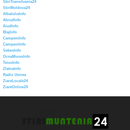
StiriTransilvania24
StiriMoldova24
AlbaIuliaInfo
AbrudInfo
AiudInfo
BlajInfo
CampeniInfo
CampeniInfo
SebesInfo
OcnaMuresInfo
TeiusInfo
ZlatnaInfo
Radio Unirea
ZiareLocale24
ZiareOnline24