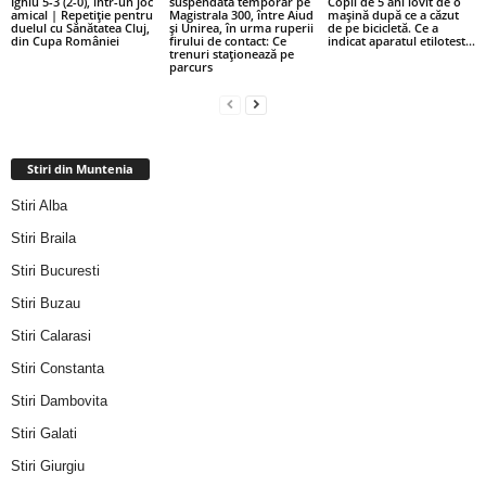
Ighiu 5-3 (2-0), într-un joc
suspendată temporar pe
Copil de 5 ani lovit de o
amical | Repetiție pentru
Magistrala 300, între Aiud
mașină după ce a căzut
duelul cu Sănătatea Cluj,
și Unirea, în urma ruperii
de pe bicicletă. Ce a
din Cupa României
firului de contact: Ce
indicat aparatul etilotest...
trenuri staționează pe
parcurs
Stiri din Muntenia
Stiri Alba
Stiri Braila
Stiri Bucuresti
Stiri Buzau
Stiri Calarasi
Stiri Constanta
Stiri Dambovita
Stiri Galati
Stiri Giurgiu