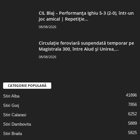
CIL Blaj – Performanța Ighiu 5-3 (2-0), într-un
joc amical | Repetiție...
08/08/2026
Circulație feroviară suspendată temporar pe
Magistrala 300, între Aiud și Unirea,...
08/08/2026
CATEGORIE POPULARĂ
41896
Stiri Alba
7856
Stiri Gorj
6252
Stiri Calarasi
5889
Stiri Dambovita
5825
Stiri Braila