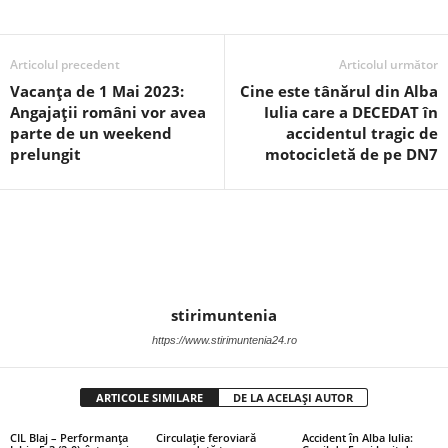
Articolul precedent
Articolul următor
Vacanța de 1 Mai 2023:
Cine este tânărul din Alba
Angajații români vor avea
Iulia care a DECEDAT în
parte de un weekend
accidentul tragic de
prelungit
motocicletă de pe DN7
stirimuntenia
https://www.stirimuntenia24.ro
ARTICOLE SIMILARE
DE LA ACELAȘI AUTOR
CIL Blaj – Performanța
Circulație feroviară
Accident în Alba Iulia: