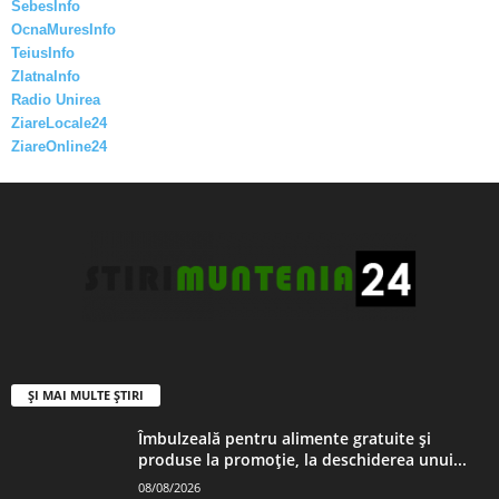
SebesInfo
OcnaMuresInfo
TeiusInfo
ZlatnaInfo
Radio Unirea
ZiareLocale24
ZiareOnline24
ȘI MAI MULTE ȘTIRI
Îmbulzeală pentru alimente gratuite și
produse la promoție, la deschiderea unui...
08/08/2026