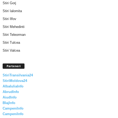
Stiri Gorj
Stiri Ialomita
Stiri Ilfov
Stiri Mehedinti
Stiri Teleorman
Stiri Tulcea
Stiri Valcea
Parteneri
StiriTransilvania24
StiriMoldova24
AlbaIuliaInfo
AbrudInfo
AiudInfo
BlajInfo
CampeniInfo
CampeniInfo