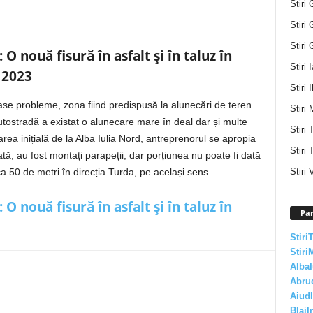
Stiri 
Stiri 
Stiri 
: O nouă fisură în asfalt și în taluz în
Stiri 
 2023
Stiri I
ase probleme, zona fiind predispusă la alunecări de teren.
Stiri 
autostradă a existat o alunecare mare în deal dar și multe
Stiri
rea inițială de la Alba Iulia Nord, antreprenorul se apropia
Stiri 
tată, au fost montați parapeții, dar porțiunea nu poate fi dată
Stiri 
irca 50 de metri în direcția Turda, pe același sens
 nouă fisură în asfalt și în taluz în
Par
Stiri
Stiri
AlbaI
Abru
AiudI
BlajI