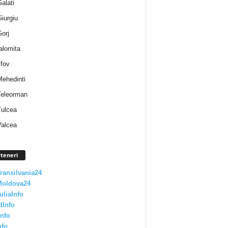
Galati
Giurgiu
Gorj
Ialomita
lfov
Mehedinti
 Teleorman
Tulcea
Valcea
teneri
Transilvania24
Moldova24
uliaInfo
dInfo
nfo
nfo