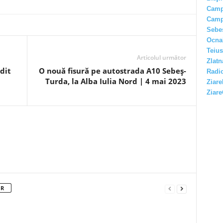
Camp
Camp
Sebe
Ocna
Teius
Articolul următor
Zlatn
dit
O nouă fisură pe autostrada A10 Sebeș-
Radio
Turda, la Alba Iulia Nord | 4 mai 2023
Ziare
Ziare
OR