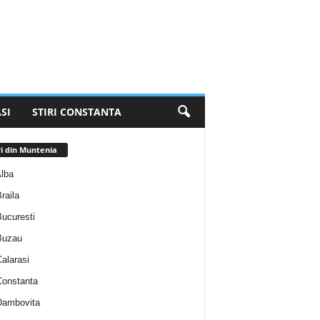
SI
STIRI CONSTANTA
ri din Muntenia
Alba
Braila
Bucuresti
 Buzau
Calarasi
 Constanta
 Dambovita