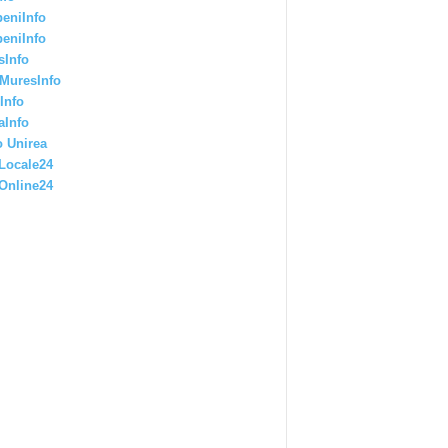
eniInfo
eniInfo
sInfo
MuresInfo
Info
aInfo
 Unirea
Locale24
Online24