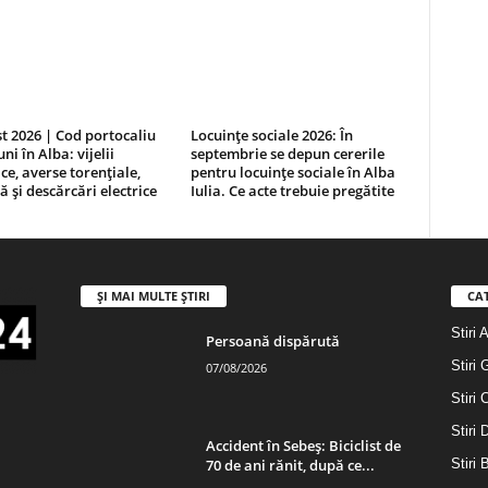
t 2026 | Cod portocaliu
Locuințe sociale 2026: În
ni în Alba: vijelii
septembrie se depun cererile
ce, averse torențiale,
pentru locuințe sociale în Alba
ă și descărcări electrice
Iulia. Ce acte trebuie pregătite
ȘI MAI MULTE ȘTIRI
CA
Stiri 
Persoană dispărută
Stiri 
07/08/2026
Stiri 
Stiri
Accident în Sebeș: Biciclist de
70 de ani rănit, după ce...
Stiri 