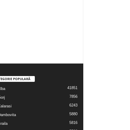
TEGORIE POPULARĂ
41851
Alba
7856
Gorj
6243
Calarasi
5880
 Dambovita
5816
Braila