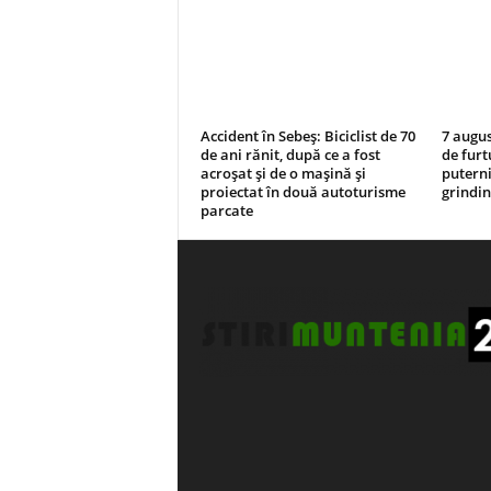
Accident în Sebeș: Biciclist de 70
7 augus
de ani rănit, după ce a fost
de furtu
acroșat și de o mașină și
puterni
proiectat în două autoturisme
grindin
parcate