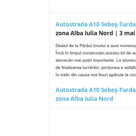
Autostrada A10 Sebeș-Turda
zona Alba Iulia Nord | 3 mai
Dealul de la Pârâul Iovului a avut numero
Încă în timpul construcției acestui lot de 
alunecări mai puțin importante. La aluneca
de finalizarea lucrărilor, porțiunea e asfal
în trafic din cauza noii fisuri apărute la c
Autostrada A10 Sebeș-Turda: O
zona Alba Iulia Nord