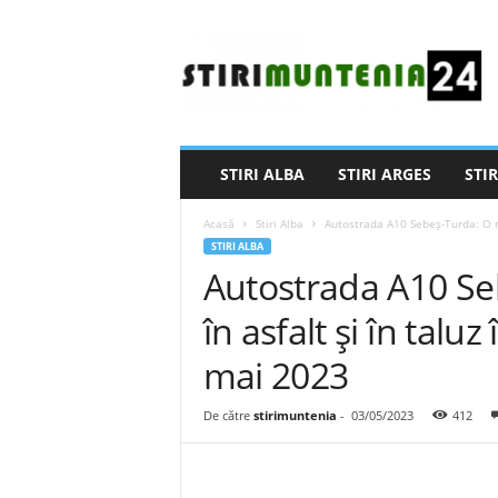
S
t
i
r
i
M
u
STIRI ALBA
STIRI ARGES
STIR
n
t
Acasă
Stiri Alba
Autostrada A10 Sebeș-Turda: O nou
e
STIRI ALBA
n
Autostrada A10 Se
i
a
în asfalt și în talu
2
4
mai 2023
De către
stirimuntenia
-
03/05/2023
412