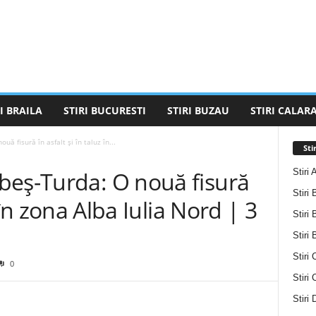
I BRAILA
STIRI BUCURESTI
STIRI BUZAU
STIRI CALARA
ă fisură în asfalt și în taluz în...
Sti
Stiri 
beș-Turda: O nouă fisură
Stiri 
z în zona Alba Iulia Nord | 3
Stiri 
Stiri
Stiri 
0
Stiri
Stiri