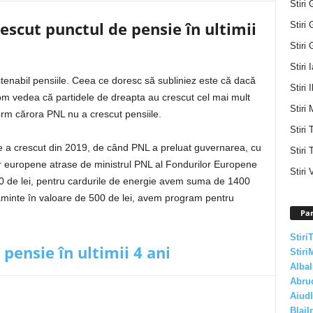
Stiri 
rescut punctul de pensie în ultimii
Stiri 
Stiri 
Stiri 
tenabil pensiile. Ceea ce doresc să subliniez este că dacă
Stiri I
 vom vedea că partidele de dreapta au crescut cel mai mult
Stiri 
orm cărora PNL nu a crescut pensiile.
Stiri
 a crescut din 2019, de când PNL a preluat guvernarea, cu
Stiri 
or europene atrase de ministrul PNL al Fondurilor Europene
Stiri 
0 de lei, pentru cardurile de energie avem suma de 1400
căminte în valoare de 500 de lei, avem program pentru
Par
Stiri
pensie în ultimii 4 ani
Stiri
AlbaI
Abru
AiudI
BlajI