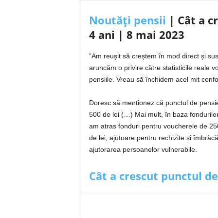
Noutăți pensii
| Cât a c
4 ani | 8 mai 2023
”Am reușit să creștem în mod direct și sus
aruncăm o privire către statisticile reale
pensiile. Vreau să închidem acel mit conf
Doresc să menționez că punctul de pensie
500 de lei (…) Mai mult, în baza fonduril
am atras fonduri pentru voucherele de 25
de lei, ajutoare pentru rechizite și îmbră
ajutorarea persoanelor vulnerabile.
Cât a crescut punctul de 