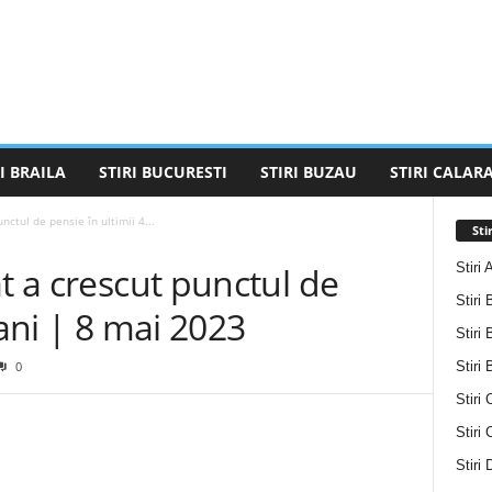
I BRAILA
STIRI BUCURESTI
STIRI BUZAU
STIRI CALARA
nctul de pensie în ultimii 4...
Sti
Stiri 
ât a crescut punctul de
Stiri 
 ani | 8 mai 2023
Stiri 
Stiri
0
Stiri 
Stiri
Stiri