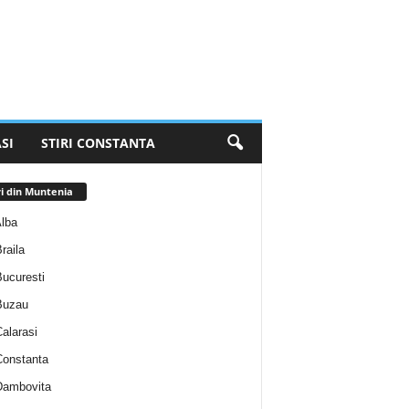
SI
STIRI CONSTANTA
ri din Muntenia
Alba
Braila
Bucuresti
 Buzau
Calarasi
 Constanta
 Dambovita