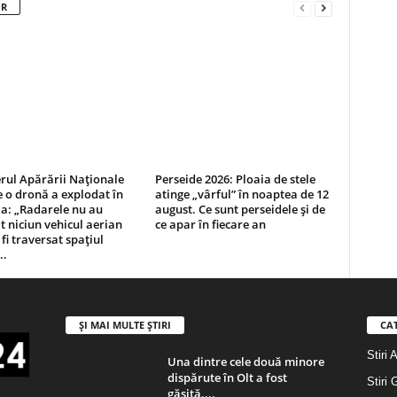
OR
rul Apărării Naționale
Perseide 2026: Ploaia de stele
 o dronă a explodat în
atinge „vârful” în noaptea de 12
a: „Radarele nu au
august. Ce sunt perseidele și de
t niciun vehicul aerian
ce apar în fiecare an
 fi traversat spațiul
..
ȘI MAI MULTE ȘTIRI
CA
Stiri 
Una dintre cele două minore
dispărute în Olt a fost
Stiri 
găsită....