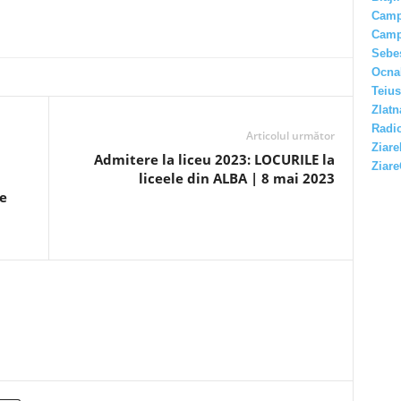
Camp
Camp
Sebe
Ocna
Teius
Zlatn
Radio
Articolul următor
Ziare
Admitere la liceu 2023: LOCURILE la
Ziare
liceele din ALBA | 8 mai 2023
țe