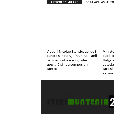
ARTICOLE SIMILARE
DE LA ACELAȘI AUT
Video | Nicolae Stanciu, gol de 3
Ministe
puncte și nota 9,1 în China: Fanii
după ce
i-au dedicat o scenografie
Bulgari
specială și i-au compus un
detecta
cântec
care să
aerian.