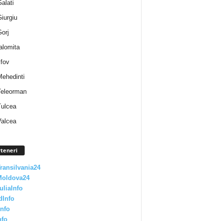
Galati
Giurgiu
Gorj
Ialomita
lfov
Mehedinti
 Teleorman
Tulcea
Valcea
teneri
Transilvania24
Moldova24
uliaInfo
dInfo
nfo
nfo