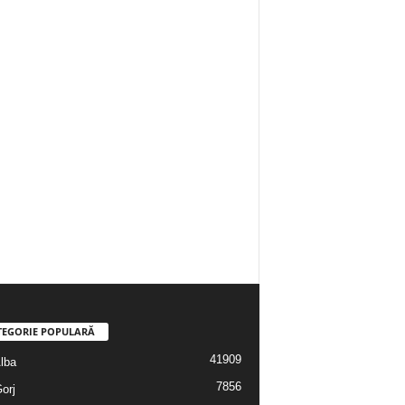
TEGORIE POPULARĂ
41909
Alba
7856
Gorj