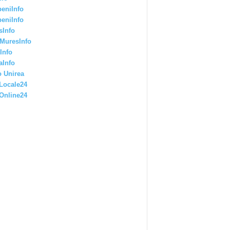
eniInfo
eniInfo
sInfo
MuresInfo
Info
aInfo
 Unirea
Locale24
Online24