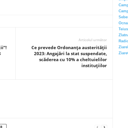
Camp
Camp
Sebe
Ocna
Teius
Zlatn
Articolul următor
Radio
i”!
Ce prevede Ordonanța austerității
Ziare
8
2023: Angajări la stat suspendate,
Ziare
scăderea cu 10% a cheltuielilor
instituțiilor
OR