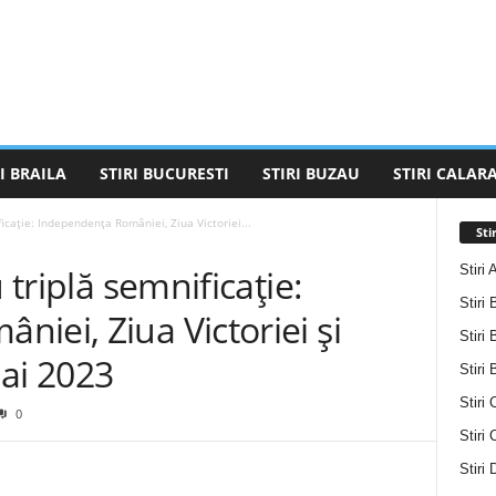
I BRAILA
STIRI BUCURESTI
STIRI BUZAU
STIRI CALARA
ficație: Independenţa României, Ziua Victoriei...
Sti
Stiri 
 triplă semnificație:
Stiri 
iei, Ziua Victoriei şi
Stiri 
ai 2023
Stiri
Stiri 
0
Stiri
Stiri