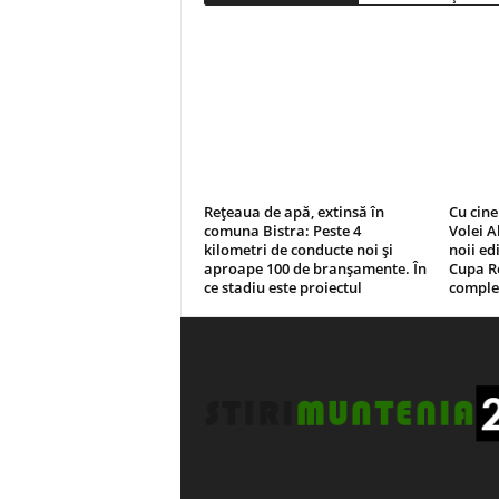
Rețeaua de apă, extinsă în
Cu cine
comuna Bistra: Peste 4
Volei A
kilometri de conducte noi și
noii ed
aproape 100 de branșamente. În
Cupa R
ce stadiu este proiectul
complet