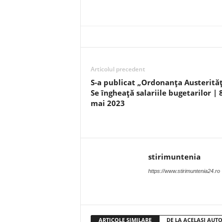
Articolul precedent
S-a publicat „Ordonanța Austerități
Se îngheață salariile bugetarilor | 
mai 2023
stirimuntenia
https://www.stirimuntenia24.ro
ARTICOLE SIMILARE
DE LA ACELAȘI AUT