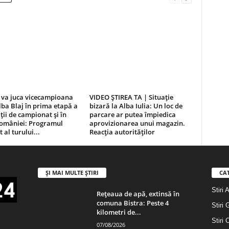
 va juca vicecampioana
VIDEO ȘTIREA TA | Situație
lba Blaj în prima etapă a
bizară la Alba Iulia: Un loc de
iții de campionat și în
parcare ar putea împiedica
omâniei: Programul
aprovizionarea unui magazin.
 al turului...
Reacția autorităților
ȘI MAI MULTE ȘTIRI
CA
Stiri 
Rețeaua de apă, extinsă în
comuna Bistra: Peste 4
Stiri 
kilometri de...
Stiri 
07/08/2026