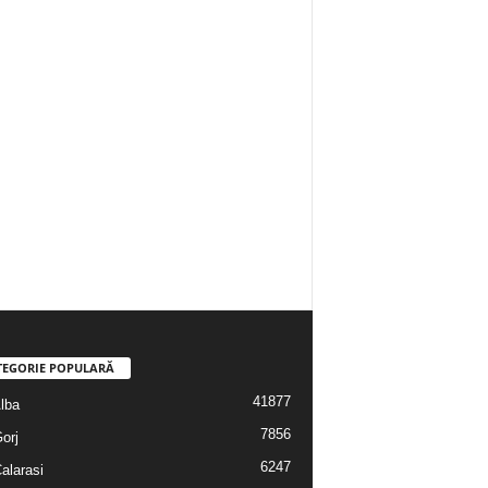
TEGORIE POPULARĂ
41877
Alba
7856
Gorj
6247
Calarasi