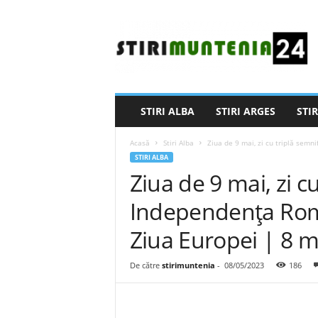
S
t
i
r
i
M
u
STIRI ALBA
STIRI ARGES
STIR
n
t
Acasă
Stiri Alba
Ziua de 9 mai, zi cu triplă semni
e
STIRI ALBA
n
Ziua de 9 mai, zi cu
i
a
Independenţa Român
2
4
Ziua Europei | 8 m
De către
stirimuntenia
-
08/05/2023
186