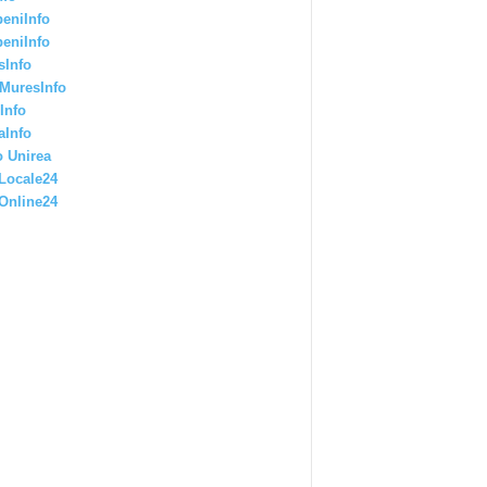
eniInfo
eniInfo
sInfo
MuresInfo
Info
aInfo
 Unirea
Locale24
Online24