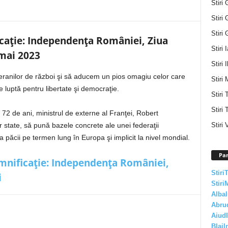
Stiri 
Stiri 
Stiri 
ficație: Independenţa României, Ziua
Stiri 
 mai 2023
Stiri I
teranilor de război şi să aducem un pios omagiu celor care
Stiri 
 luptă pentru libertate şi democraţie.
Stiri
Stiri 
72 de ani, ministrul de externe al Franţei, Robert
Stiri 
 state, să pună bazele concrete ale unei federaţii
păcii pe termen lung în Europa şi implicit la nivel mondial.
Par
semnificație: Independenţa României,
Stiri
i
Stiri
AlbaI
Abru
AiudI
BlajI