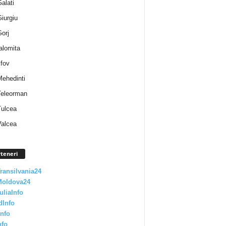
Galati
Giurgiu
Gorj
Ialomita
lfov
Mehedinti
 Teleorman
Tulcea
Valcea
teneri
Transilvania24
Moldova24
uliaInfo
dInfo
nfo
nfo