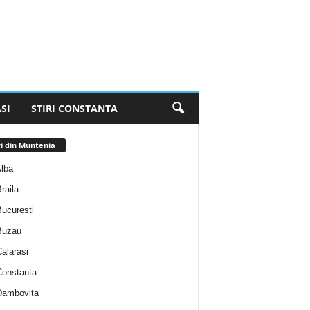
SI
STIRI CONSTANTA
ri din Muntenia
Alba
Braila
Bucuresti
 Buzau
Calarasi
 Constanta
 Dambovita