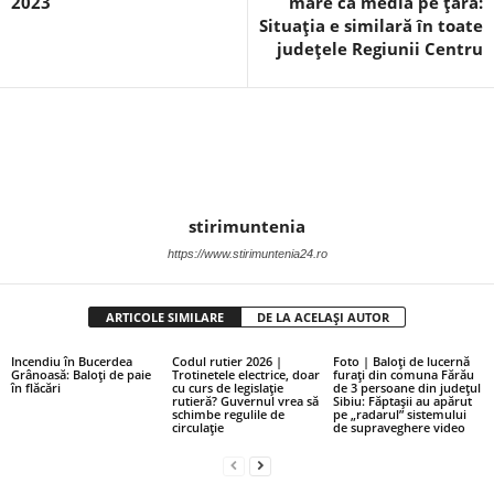
2023
mare ca media pe țară:
Situația e similară în toate
județele Regiunii Centru
stirimuntenia
https://www.stirimuntenia24.ro
ARTICOLE SIMILARE
DE LA ACELAȘI AUTOR
Incendiu în Bucerdea
Codul rutier 2026 |
Foto | Baloți de lucernă
Grânoasă: Baloți de paie
Trotinetele electrice, doar
furați din comuna Fărău
în flăcări
cu curs de legislație
de 3 persoane din județul
rutieră? Guvernul vrea să
Sibiu: Făptașii au apărut
schimbe regulile de
pe „radarul” sistemului
circulație
de supraveghere video