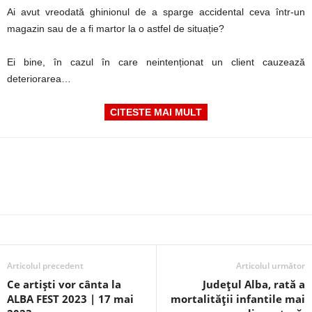
Ai avut vreodată ghinionul de a sparge accidental ceva într-un
magazin sau de a fi martor la o astfel de situație?
Ei bine, în cazul în care neintenționat un client cauzează
deteriorarea…
CITESTE MAI MULT
Articolul precedent
Articolul următor
Ce artiști vor cânta la
Județul Alba, rată a
ALBA FEST 2023 | 17 mai
mortalității infantile mai