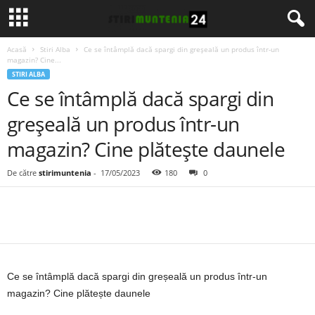
Acasă
Stiri Alba
Ce se întâmplă dacă spargi din greșeală un produs într-un
magazin? Cine...
STIRI ALBA
Ce se întâmplă dacă spargi din
greșeală un produs într-un
magazin? Cine plătește daunele
De către
stirimuntenia
-
17/05/2023
180
0
Ce se întâmplă dacă spargi din greșeală un produs într-un
magazin? Cine plătește daunele