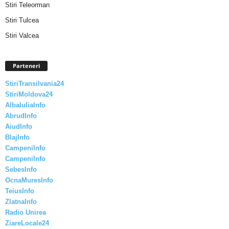
Stiri Teleorman
Stiri Tulcea
Stiri Valcea
Parteneri
StiriTransilvania24
StiriMoldova24
AlbaIuliaInfo
AbrudInfo
AiudInfo
BlajInfo
CampeniInfo
CampeniInfo
SebesInfo
OcnaMuresInfo
TeiusInfo
ZlatnaInfo
Radio Unirea
ZiareLocale24