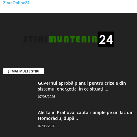
ZiareOnline24
ȘI MAI MULTE ȘTIRI
Guvernul aprobă planul pentru crizele din
sistemul energetic. În ce situații...
07/08/2026
Alertă în Prahova: căutări ample pe un lac din
Homorâciu, după...
07/08/2026