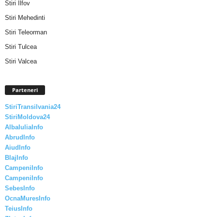
Stiri Ilfov
Stiri Mehedinti
Stiri Teleorman
Stiri Tulcea
Stiri Valcea
Parteneri
StiriTransilvania24
StiriMoldova24
AlbaIuliaInfo
AbrudInfo
AiudInfo
BlajInfo
CampeniInfo
CampeniInfo
SebesInfo
OcnaMuresInfo
TeiusInfo