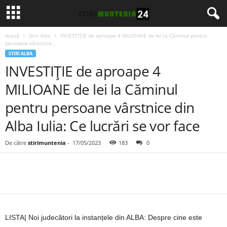
Acasă
Stiri Alba
INVESTIȚIE de aproape 4 MILIOANE de lei la Căminul pentru
persoane vârstnice...
STIRI ALBA
INVESTIȚIE de aproape 4
MILIOANE de lei la Căminul
pentru persoane vârstnice din
Alba Iulia: Ce lucrări se vor face
De către
stirimuntenia
-
17/05/2023
183
0
LISTA| Noi judecători la instanțele din ALBA: Despre cine este