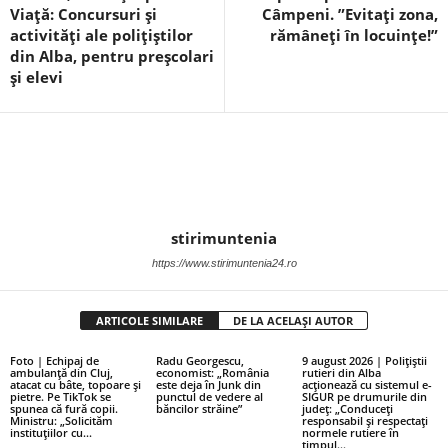
Viață: Concursuri și
Câmpeni. ”Evitați zona,
activități ale polițiștilor
rămâneți în locuințe!”
din Alba, pentru preșcolari
și elevi
stirimuntenia
https://www.stirimuntenia24.ro
ARTICOLE SIMILARE
DE LA ACELAȘI AUTOR
Foto | Echipaj de
Radu Georgescu,
9 august 2026 | Polițiștii
ambulanță din Cluj,
economist: „România
rutieri din Alba
atacat cu bâte, topoare și
este deja în Junk din
acționează cu sistemul e-
pietre. Pe TikTok se
punctul de vedere al
SIGUR pe drumurile din
spunea că fură copii.
băncilor străine”
județ: „Conduceți
Ministru: „Solicităm
responsabil și respectați
instituțiilor cu...
normele rutiere în
timpul...