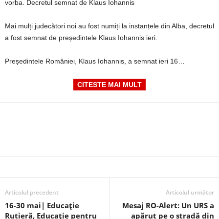
vorba. Decretul semnat de Klaus Iohannis
Mai mulți judecători noi au fost numiți la instanțele din Alba, decretul
a fost semnat de președintele Klaus Iohannis ieri.
Președintele României, Klaus Iohannis, a semnat ieri 16…
CITESTE MAI MULT
Articolul precedent
Articolul următor
16-30 mai| Educație
Mesaj RO-Alert: Un URS a
Rutieră, Educație pentru
apărut pe o stradă din