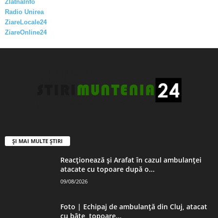
ZlatnaInfo
Radio Unirea
ZiareLocale24
ZiareOnline24
ȘI MAI MULTE ȘTIRI
Reacționează și Arafat în cazul ambulanței
atacate cu topoare după o...
09/08/2026
Foto | Echipaj de ambulanță din Cluj, atacat
cu bâte, topoare...