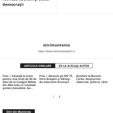
democrații
stirimuntenia
https://www.stirimuntenia24.ro
ARTICOLE SIMILARE
DE LA ACELAȘI AUTOR
Foto | Vacanță la mare
Foto | Aluviuni pe DN 75,
Accident la Bucium
pentru mai mult de 40 de
între Arieșeni și Vârtop:
Cerbu: Autoturism
elevi de la Colegiul Militar
Au intervenit drumarii
răsturnat. Șoferul, rănit
din Alba Iulia cu rezultate
școlare deosebite: Au...
Stiri din Muntenia