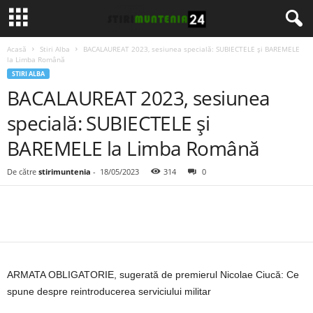
Acasă
Stiri Alba
BACALAUREAT 2023, sesiunea specială: SUBIECTELE și BAREMELE
la Limba Română
STIRI ALBA
BACALAUREAT 2023, sesiunea
specială: SUBIECTELE și
BAREMELE la Limba Română
De către
stirimuntenia
-
18/05/2023
314
0
ARMATA OBLIGATORIE, sugerată de premierul Nicolae Ciucă: Ce
spune despre reintroducerea serviciului militar