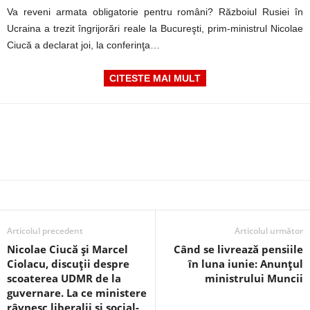
Va reveni armata obligatorie pentru români? Războiul Rusiei în
Ucraina a trezit îngrijorări reale la Bucureşti, prim-ministrul Nicolae
Ciucă a declarat joi, la conferinţa…
CITESTE MAI MULT
Articolul precedent
Articolul următor
Nicolae Ciucă și Marcel
Când se livrează pensiile
Ciolacu, discuții despre
în luna iunie: Anunțul
scoaterea UDMR de la
ministrului Muncii
guvernare. La ce ministere
râvnesc liberalii și social-