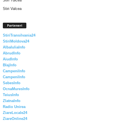
Stiri Tulcea
Stiri Valcea
Parteneri
StiriTransilvania24
StiriMoldova24
AlbaIuliaInfo
AbrudInfo
AiudInfo
BlajInfo
CampeniInfo
CampeniInfo
SebesInfo
OcnaMuresInfo
TeiusInfo
ZlatnaInfo
Radio Unirea
ZiareLocale24
ZiareOnline24