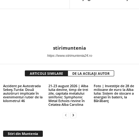
stirimuntenia
https://www.stirimuntenia24.ro
ARTICOLE SIMILARE
DE LA ACELAȘI AUTOR
Accident pe Autostrada
21-23 august 2026 | Alba
Foto | Investiție de 28 de
Sebeș-Turda: Două
Iulia devine, timp de trei
milioane de euro la Alba
autotiruri implicate în
zile, capitala metalului
Iulia: Sistem de stocare a
evenimentul rutier de la
simfonic: Symphonic
energiei în baterii, la
kilometrul 46
Metal Echoes revine în
Bărăbanț
Cetatea Alba Carolina
Stiri din Muntenia