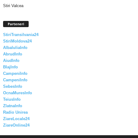
Stiri Valcea
Parteneri
StiriTransilvania24
StiriMoldova24
AlbaIuliaInfo
AbrudInfo
AiudInfo
BlajInfo
CampeniInfo
CampeniInfo
SebesInfo
OcnaMuresInfo
TeiusInfo
ZlatnaInfo
Radio Unirea
ZiareLocale24
ZiareOnline24