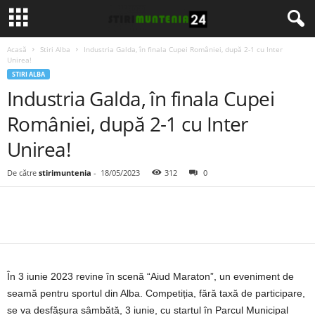
Acasă
Stiri Alba
Industria Galda, în finala Cupei României, după 2-1 cu Inter
Unirea!
STIRI ALBA
Industria Galda, în finala Cupei
României, după 2-1 cu Inter
Unirea!
De către
stirimuntenia
-
18/05/2023
312
0
În 3 iunie 2023 revine în scenă “Aiud Maraton”, un eveniment de
seamă pentru sportul din Alba. Competiția, fără taxă de participare,
se va desfășura sâmbătă, 3 iunie, cu startul în Parcul Municipal