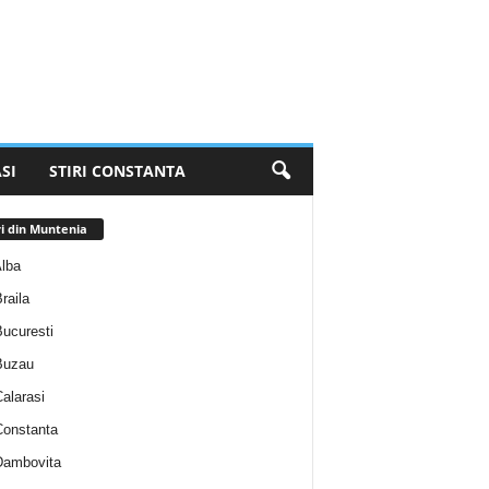
SI
STIRI CONSTANTA
ri din Muntenia
Alba
Braila
Bucuresti
 Buzau
Calarasi
 Constanta
 Dambovita