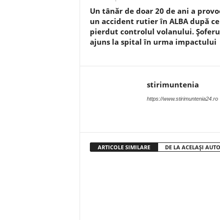
Un tânăr de doar 20 de ani a provo
un accident rutier în ALBA după ce
pierdut controlul volanului. Șoferu
ajuns la spital în urma impactului
stirimuntenia
https://www.stirimuntenia24.ro
ARTICOLE SIMILARE
DE LA ACELAȘI AUT