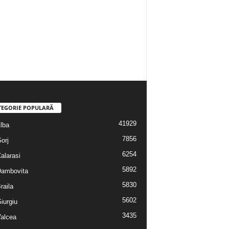
TEGORIE POPULARĂ
41929
Alba
7856
Gorj
6254
Calarasi
5892
 Dambovita
5830
Braila
5602
Giurgiu
3435
Valcea