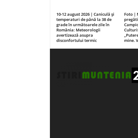
10-12 august 2026 | Caniculă și
Foto |
temperaturi de până la 38 de
pregăti
grade în următoarele zile în
Campio
România: Meteorologii
Culturi
avertizează asupra
„Puter
disconfortului termic
mine. V