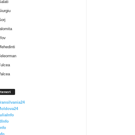
Galati
Giurgiu
Gorj
Ialomita
lfov
Mehedinti
 Teleorman
Tulcea
Valcea
teneri
Transilvania24
Moldova24
uliaInfo
dInfo
nfo
nfo