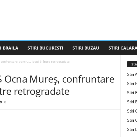
I BRAILA
STIRI BUCURESTI
STIRI BUZAU
STIRI CALARA
confruntare pentru… locul 9, între retrogradate
Sti
Stiri 
CS Ocna Mureș, confruntare
Stiri 
ntre retrogradate
Stiri 
Stiri
0
Stiri 
Stiri
Stiri