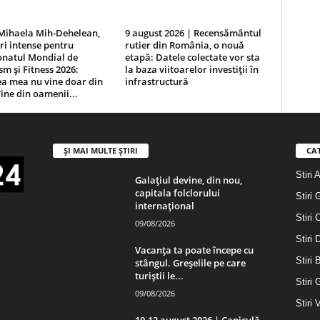
 Mihaela Mih-Dehelean,
9 august 2026 | Recensământul
ri intense pentru
rutier din România, o nouă
natul Mondial de
etapă: Datele colectate vor sta
sm și Fitness 2026:
la baza viitoarelor investiții în
ea mea nu vine doar din
infrastructură
ine din oamenii...
ȘI MAI MULTE ȘTIRI
CA
Stiri 
Galațiul devine, din nou,
capitala folclorului
Stiri 
internațional
Stiri 
09/08/2026
Stiri
Vacanța ta poate începe cu
Stiri 
stângul. Greșelile pe care
turiștii le...
Stiri 
09/08/2026
Stiri 
10-12 august 2026 | Caniculă