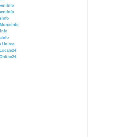
eniInfo
eniInfo
sInfo
MuresInfo
Info
aInfo
 Unirea
Locale24
Online24