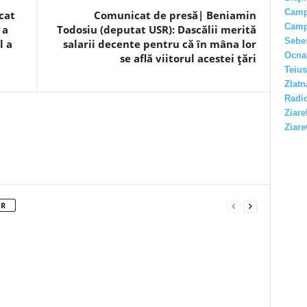
Camp
cat
Comunicat de presă| Beniamin
Camp
 a
Todosiu (deputat USR): Dascălii merită
Sebe
l a
salarii decente pentru că în mâna lor
Ocna
se află viitorul acestei țări
Teius
Zlatn
Radio
Ziare
Ziare
OR