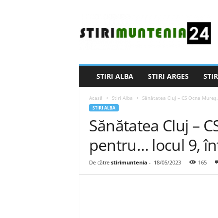
S
t
i
r
i
M
u
STIRI ALBA
STIRI ARGES
STIR
n
t
Acasă
Stiri Alba
Sănătatea Cluj – CS Ocna Mureș, 
e
STIRI ALBA
n
Sănătatea Cluj – 
i
a
pentru… locul 9, î
2
4
De către
stirimuntenia
-
18/05/2023
165