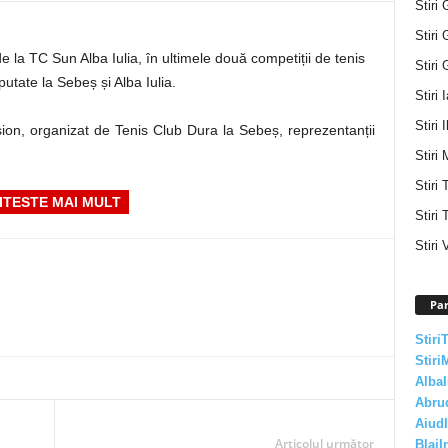
Stiri 
Stiri 
de la TC Sun Alba Iulia, în ultimele două competiții de tenis
Stiri 
putate la Sebeș și Alba Iulia.
Stiri 
Stiri I
ion, organizat de Tenis Club Dura la Sebeș, reprezentanții
Stiri 
Stiri
ITESTE MAI MULT
Stiri 
Stiri 
Par
Stiri
Stiri
AlbaI
Abru
AiudI
Articolul următor
BlajI