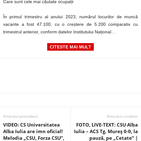
Care sunt cele mai căutate ocupații
În primul trimestru al anului 2023, numărul locurilor de muncă
vacante a fost 47.100, cu o creștere de 5.200 comparativ cu
trimestrul anterior, conform datelor Institutului Național…
CITESTE MAI MULT
Articolul precedent
Articolul următor
VIDEO: CS Universitatea
FOTO, LIVE-TEXT: CSU Alba
Alba Iulia are imn oficial!
Iulia – ACS Tg. Mureș 0-0, la
Melodia „CSU, Forza CSU”,
pauză, pe „Cetate” |