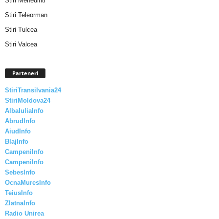
Stiri Mehedinti
Stiri Teleorman
Stiri Tulcea
Stiri Valcea
Parteneri
StiriTransilvania24
StiriMoldova24
AlbaIuliaInfo
AbrudInfo
AiudInfo
BlajInfo
CampeniInfo
CampeniInfo
SebesInfo
OcnaMuresInfo
TeiusInfo
ZlatnaInfo
Radio Unirea