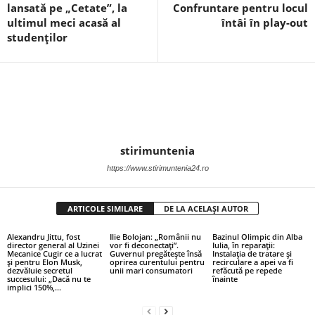
lansată pe „Cetate”, la
Confruntare pentru locul
ultimul meci acasă al
întâi în play-out
studenților
stirimuntenia
https://www.stirimuntenia24.ro
ARTICOLE SIMILARE
DE LA ACELAȘI AUTOR
Alexandru Jittu, fost
Ilie Bolojan: „Românii nu
Bazinul Olimpic din Alba
director general al Uzinei
vor fi deconectați”.
Iulia, în reparații:
Mecanice Cugir ce a lucrat
Guvernul pregătește însă
Instalația de tratare și
și pentru Elon Musk,
oprirea curentului pentru
recirculare a apei va fi
dezvăluie secretul
unii mari consumatori
refăcută pe repede
succesului: „Dacă nu te
înainte
implici 150%,...