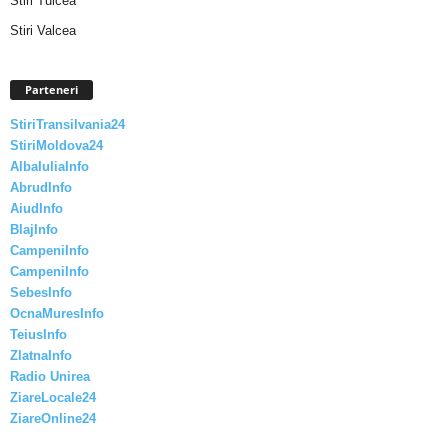
Stiri Tulcea
Stiri Valcea
Parteneri
StiriTransilvania24
StiriMoldova24
AlbaIuliaInfo
AbrudInfo
AiudInfo
BlajInfo
CampeniInfo
CampeniInfo
SebesInfo
OcnaMuresInfo
TeiusInfo
ZlatnaInfo
Radio Unirea
ZiareLocale24
ZiareOnline24