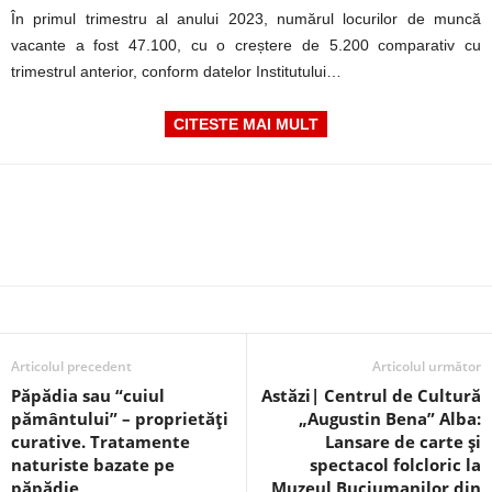
În primul trimestru al anului 2023, numărul locurilor de muncă
vacante a fost 47.100, cu o creștere de 5.200 comparativ cu
trimestrul anterior, conform datelor Institutului…
CITESTE MAI MULT
Articolul precedent
Articolul următor
Păpădia sau “cuiul
Astăzi| Centrul de Cultură
pământului” – proprietăţi
„Augustin Bena” Alba:
curative. Tratamente
Lansare de carte și
naturiste bazate pe
spectacol folcloric la
păpădie
Muzeul Buciumanilor din