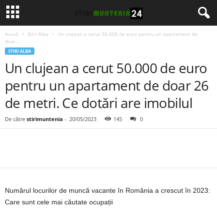
Acasă
Stiri Alba
Un clujean a cerut 50.000 de euro pentru un apartament de
doar...
STIRI ALBA
Un clujean a cerut 50.000 de euro
pentru un apartament de doar 26
de metri. Ce dotări are imobilul
De către
stirimuntenia
-
20/05/2023
145
0
Numărul locurilor de muncă vacante în România a crescut în 2023:
Care sunt cele mai căutate ocupații