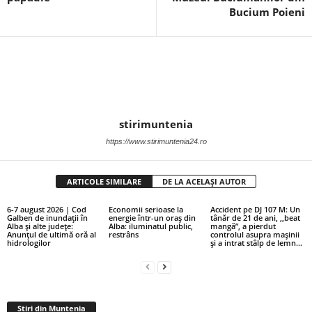
Bucium Poieni
stirimuntenia
https://www.stirimuntenia24.ro
ARTICOLE SIMILARE
DE LA ACELAȘI AUTOR
6-7 august 2026 | Cod
Economii serioase la
Accident pe DJ 107 M: Un
Galben de inundații în
energie într-un oraș din
tânăr de 21 de ani, ,,beat
Alba și alte județe:
Alba: iluminatul public,
mangă”, a pierdut
Anunțul de ultimă oră al
restrâns
controlul asupra mașinii
hidrologilor
și a intrat stâlp de lemn...
Stiri din Muntenia