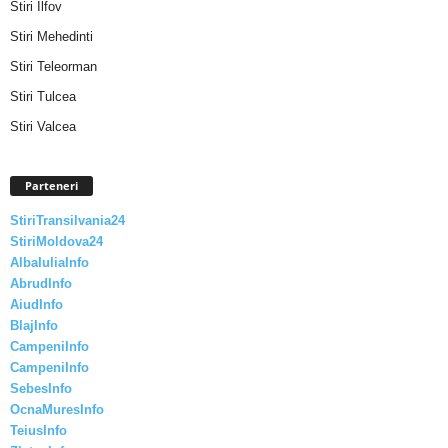
Stiri Ilfov
Stiri Mehedinti
Stiri Teleorman
Stiri Tulcea
Stiri Valcea
Parteneri
StiriTransilvania24
StiriMoldova24
AlbaIuliaInfo
AbrudInfo
AiudInfo
BlajInfo
CampeniInfo
CampeniInfo
SebesInfo
OcnaMuresInfo
TeiusInfo