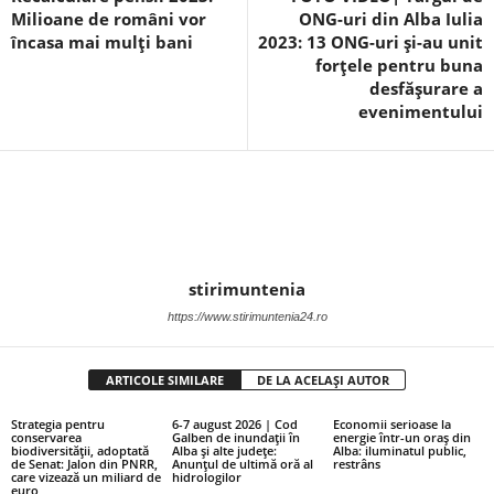
Milioane de români vor
ONG-uri din Alba Iulia
încasa mai mulți bani
2023: 13 ONG-uri și-au unit
forțele pentru buna
desfășurare a
evenimentului
stirimuntenia
https://www.stirimuntenia24.ro
ARTICOLE SIMILARE
DE LA ACELAȘI AUTOR
Strategia pentru
6-7 august 2026 | Cod
Economii serioase la
conservarea
Galben de inundații în
energie într-un oraș din
biodiversității, adoptată
Alba și alte județe:
Alba: iluminatul public,
de Senat: Jalon din PNRR,
Anunțul de ultimă oră al
restrâns
care vizează un miliard de
hidrologilor
euro