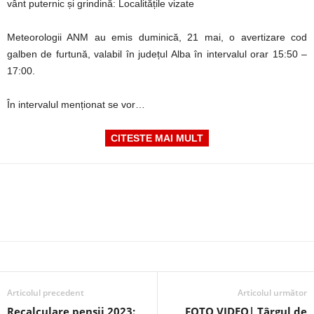
vânt puternic și grindină: Localitățile vizate
Meteorologii ANM au emis duminică, 21 mai, o avertizare cod
galben de furtună, valabil în județul Alba în intervalul orar 15:50 –
17:00.
În intervalul menționat se vor…
CITESTE MAI MULT
Articolul precedent
Articolul următor
Recalculare pensii 2023:
FOTO VIDEO| Târgul de