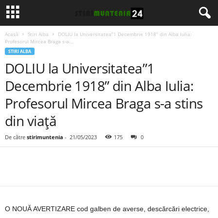
Acasă
Stiri Alba
DOLIU la Universitatea”1 Decembrie 1918” din Alba Iulia:
Profesorul Mircea Braga s-a...
STIRI ALBA
DOLIU la Universitatea”1
Decembrie 1918” din Alba Iulia:
Profesorul Mircea Braga s-a stins
din viață
De către
stirimuntenia
-
21/05/2023
175
0
O NOUĂ AVERTIZARE cod galben de averse, descărcări electrice,