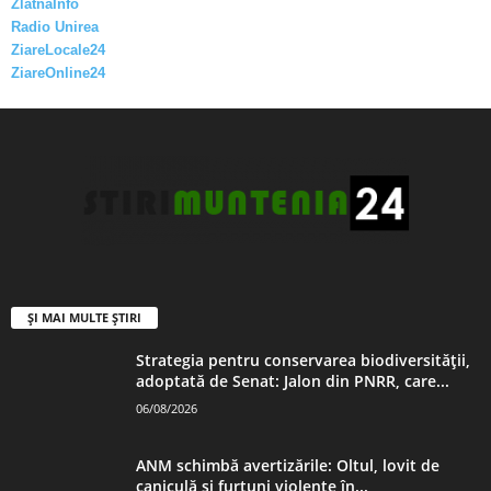
ZlatnaInfo
Radio Unirea
ZiareLocale24
ZiareOnline24
ȘI MAI MULTE ȘTIRI
Strategia pentru conservarea biodiversității,
adoptată de Senat: Jalon din PNRR, care...
06/08/2026
ANM schimbă avertizările: Oltul, lovit de
caniculă și furtuni violente în...