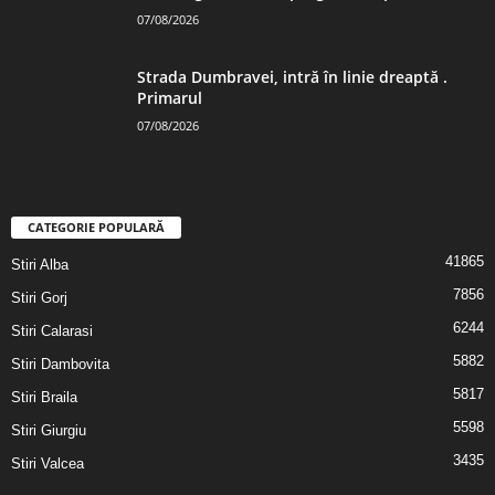
07/08/2026
Strada Dumbravei, intră în linie dreaptă .
Primarul
07/08/2026
CATEGORIE POPULARĂ
41865
Stiri Alba
7856
Stiri Gorj
6244
Stiri Calarasi
5882
Stiri Dambovita
5817
Stiri Braila
5598
Stiri Giurgiu
3435
Stiri Valcea