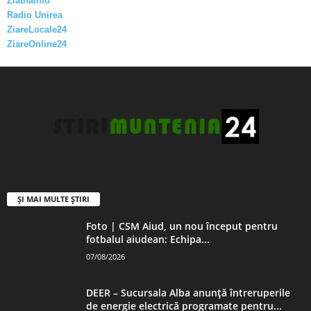
ZlatnaInfo
Radio Unirea
ZiareLocale24
ZiareOnline24
ȘI MAI MULTE ȘTIRI
Foto | CSM Aiud, un nou început pentru
fotbalul aiudean: Echipa...
07/08/2026
DEER – Sucursala Alba anunță întreruperile
de energie electrică programate pentru...