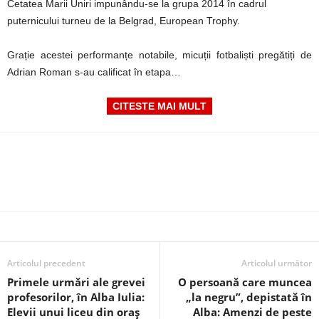
Cetatea Marii Uniri impunându-se la grupa 2014 în cadrul
puternicului turneu de la Belgrad, European Trophy.
Grație acestei performanțe notabile, micuții fotbaliști pregătiți de
Adrian Roman s-au calificat în etapa…
CITESTE MAI MULT
Articolul precedent
Articolul următor
Primele urmări ale grevei
O persoană care muncea
profesorilor, în Alba Iulia:
„la negru”, depistată în
Elevii unui liceu din oraș
Alba: Amenzi de peste