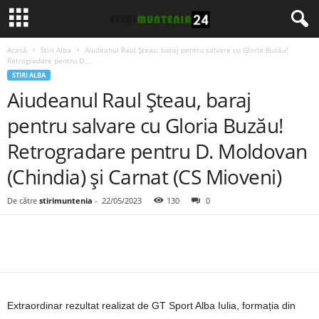
Acasă
Stiri Alba
Aiudeanul Raul Șteau, baraj pentru salvare cu Gloria Buzău!
Retrogradare pentru D....
STIRI ALBA
Aiudeanul Raul Șteau, baraj
pentru salvare cu Gloria Buzău!
Retrogradare pentru D. Moldovan
(Chindia) și Carnat (CS Mioveni)
De către
stirimuntenia
-
22/05/2023
130
0
Extraordinar rezultat realizat de GT Sport Alba Iulia, formația din