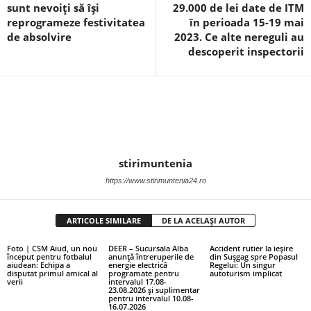
sunt nevoiți să își
29.000 de lei date de ITM
reprogrameze festivitatea
în perioada 15-19 mai
de absolvire
2023. Ce alte nereguli au
descoperit inspectorii
stirimuntenia
https://www.stirimuntenia24.ro
ARTICOLE SIMILARE
DE LA ACELAȘI AUTOR
Foto | CSM Aiud, un nou
DEER – Sucursala Alba
Accident rutier la ieșire
început pentru fotbalul
anunță întreruperile de
din Sușgag spre Popasul
aiudean: Echipa a
energie electrică
Regelui: Un singur
disputat primul amical al
programate pentru
autoturism implicat
verii
intervalul 17.08-
23.08.2026 și suplimentar
pentru intervalul 10.08-
16.07.2026