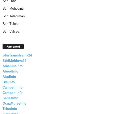
Stiri Ilfov
Stiri Mehedinti
Stiri Teleorman
Stiri Tulcea
Stiri Valcea
Parteneri
StiriTransilvania24
StiriMoldova24
AlbaIuliaInfo
AbrudInfo
AiudInfo
BlajInfo
CampeniInfo
CampeniInfo
SebesInfo
OcnaMuresInfo
TeiusInfo