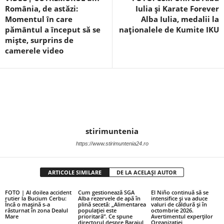
România, de astăzi:
Iulia și Karate Forever
Momentul în care
Alba Iulia, medalii la
pământul a început să se
naționalele de Kumite IKU
miște, surprins de
camerele video
stirimuntenia
https://www.stirimuntenia24.ro
ARTICOLE SIMILARE
DE LA ACELAȘI AUTOR
FOTO | Al doilea accident
Cum gestionează SGA
El Niño continuă să se
rutier la Bucium Cerbu:
Alba rezervele de apă în
intensifice și va aduce
Încă o mașină s-a
plină secetă: „Alimentarea
valuri de căldură și în
răsturnat în zona Dealul
populației este
octombrie 2026.
Mare
prioritară”. Ce spune
Avertimentul experților
directorul despre Barajul
Organizației