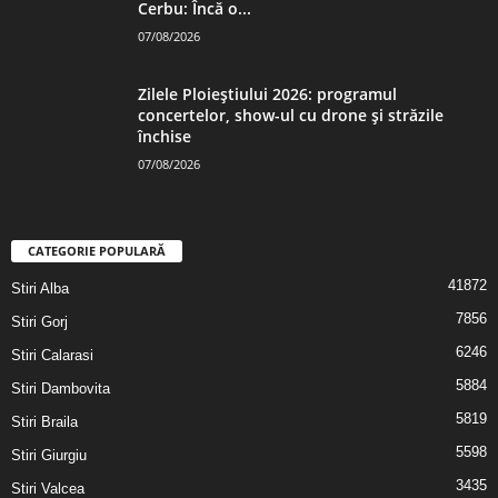
Cerbu: Încă o...
07/08/2026
Zilele Ploieștiului 2026: programul
concertelor, show-ul cu drone și străzile
închise
07/08/2026
CATEGORIE POPULARĂ
41872
Stiri Alba
7856
Stiri Gorj
6246
Stiri Calarasi
5884
Stiri Dambovita
5819
Stiri Braila
5598
Stiri Giurgiu
3435
Stiri Valcea