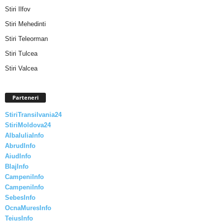
Stiri Ilfov
Stiri Mehedinti
Stiri Teleorman
Stiri Tulcea
Stiri Valcea
Parteneri
StiriTransilvania24
StiriMoldova24
AlbaIuliaInfo
AbrudInfo
AiudInfo
BlajInfo
CampeniInfo
CampeniInfo
SebesInfo
OcnaMuresInfo
TeiusInfo