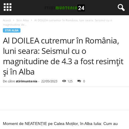
Acasă
Stiri Alba
Al DOILEA cutremur în România, luni seara: Seismul cu o
magnitudine de...
STIRI ALBA
Al DOILEA cutremur în România,
luni seara: Seismul cu o
magnitudine de 4.3 a fost resimțit
și în Alba
De către
stirimuntenia
-
22/05/2023
125
0
Moment de NEATENȚIE pe Calea Moților, în Alba Iulia: Cum au