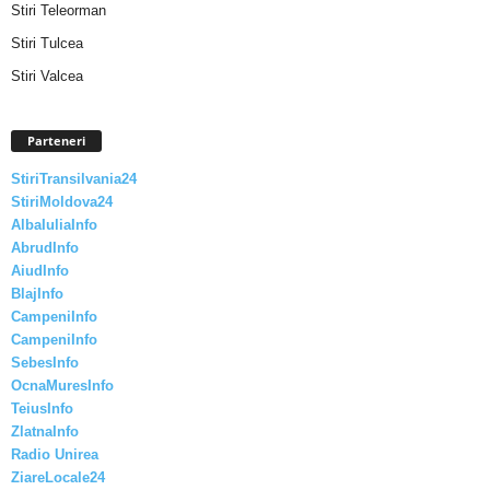
Stiri Teleorman
Stiri Tulcea
Stiri Valcea
Parteneri
StiriTransilvania24
StiriMoldova24
AlbaIuliaInfo
AbrudInfo
AiudInfo
BlajInfo
CampeniInfo
CampeniInfo
SebesInfo
OcnaMuresInfo
TeiusInfo
ZlatnaInfo
Radio Unirea
ZiareLocale24