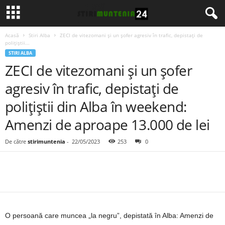
Acasă
Stiri Alba
ZECI de vitezomani și un șofer agresiv în trafic, depistați de
polițiștii...
STIRI ALBA
ZECI de vitezomani și un șofer
agresiv în trafic, depistați de
polițiștii din Alba în weekend:
Amenzi de aproape 13.000 de lei
De către
stirimuntenia
-
22/05/2023
253
0
O persoană care muncea „la negru”, depistată în Alba: Amenzi de