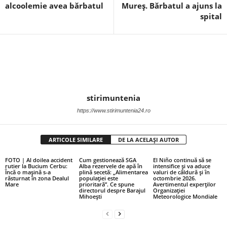
alcoolemie avea bărbatul
Mureș. Bărbatul a ajuns la
spital
stirimuntenia
https://www.stirimuntenia24.ro
ARTICOLE SIMILARE
DE LA ACELAȘI AUTOR
FOTO | Al doilea accident
Cum gestionează SGA
El Niño continuă să se
rutier la Bucium Cerbu:
Alba rezervele de apă în
intensifice și va aduce
Încă o mașină s-a
plină secetă: „Alimentarea
valuri de căldură și în
răsturnat în zona Dealul
populației este
octombrie 2026.
Mare
prioritară”. Ce spune
Avertimentul experților
directorul despre Barajul
Organizației
Mihoești
Meteorologice Mondiale