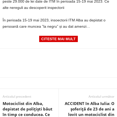
peste 29.000 de lei date de ITM în perioada 15-19 mai 2023. Ce
alte nereguli au descoperit inspectorii
În perioada 15-19 mai 2023, insoectorii ITM Alba au depistat o
persoană care muncea ”la negru” și au dat amenzi…
CITESTE MAI MULT
Articolul precedent
Articolul următor
Motociclist din Alba,
ACCIDENT în Alba Iulia: O
depistat de polițiști băut
șoferiță de 23 de ani a
în timp ce conducea. Ce
lovit un motociclist din