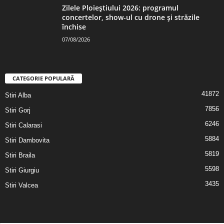
Zilele Ploieștiului 2026: programul
concertelor, show-ul cu drone și străzile
închise
07/08/2026
CATEGORIE POPULARĂ
41872
Stiri Alba
7856
Stiri Gorj
6246
Stiri Calarasi
5884
Stiri Dambovita
5819
Stiri Braila
5598
Stiri Giurgiu
3435
Stiri Valcea