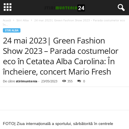
Acasă
Stiri Alba
24 mai 2023| Green Fashion Show 2023 – Parada costumelor eco
în...
STIRI ALBA
24 mai 2023| Green Fashion
Show 2023 – Parada costumelor
eco în Cetatea Alba Carolina: În
încheiere, concert Mario Fresh
De către
stirimuntenia
-
23/05/2023
355
0
FOTO| Ziua internațională a sportului, sărbătorită în centrele