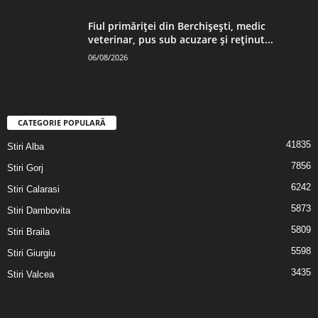
Fiul primăriţei din Berchişeşti, medic
veterinar, pus sub acuzare şi reţinut...
06/08/2026
CATEGORIE POPULARĂ
41835
Stiri Alba
7856
Stiri Gorj
6242
Stiri Calarasi
5873
Stiri Dambovita
5809
Stiri Braila
5598
Stiri Giurgiu
3435
Stiri Valcea