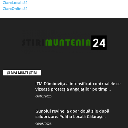
ZiareLocale24
ZiareOnline24
ȘI MAI MULTE ȘTIRI
ITM Dâmbovița a intensificat controalele ce
vizează protecția angajaților pe timp...
06/08/2026
Gunoiul revine la doar două zile după
salubrizare. Poliția Locală Călărași...
06/08/2026