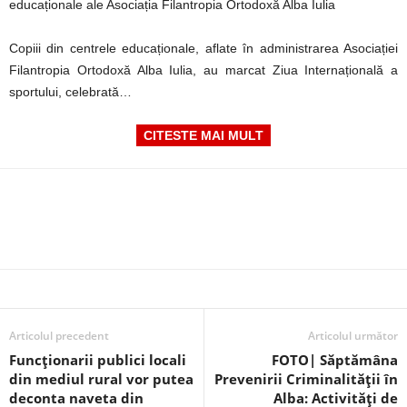
educaționale ale Asociația Filantropia Ortodoxă Alba Iulia
Copiii din centrele educaționale, aflate în administrarea Asociației
Filantropia Ortodoxă Alba Iulia, au marcat Ziua Internațională a
sportului, celebrată…
CITESTE MAI MULT
Articolul precedent
Articolul următor
Funcționarii publici locali
FOTO| Săptămâna
din mediul rural vor putea
Prevenirii Criminalității în
deconta naveta din
Alba: Activități de