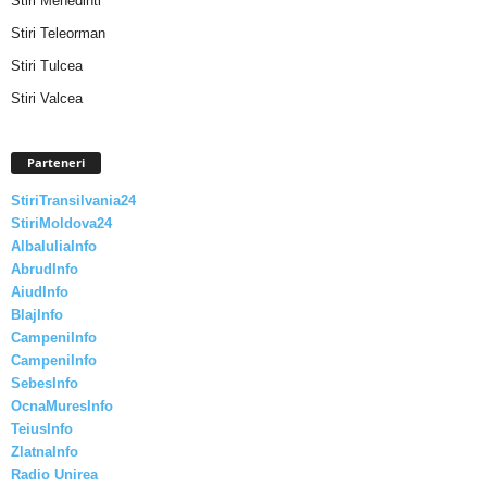
Stiri Mehedinti
Stiri Teleorman
Stiri Tulcea
Stiri Valcea
Parteneri
StiriTransilvania24
StiriMoldova24
AlbaIuliaInfo
AbrudInfo
AiudInfo
BlajInfo
CampeniInfo
CampeniInfo
SebesInfo
OcnaMuresInfo
TeiusInfo
ZlatnaInfo
Radio Unirea