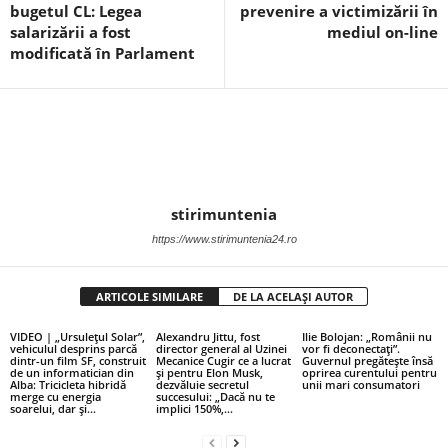
bugetul CL: Legea
prevenire a victimizării în
salarizării a fost
mediul on-line
modificată în Parlament
stirimuntenia
https://www.stirimuntenia24.ro
ARTICOLE SIMILARE
DE LA ACELAȘI AUTOR
VIDEO | „Ursulețul Solar”,
Alexandru Jittu, fost
Ilie Bolojan: „Românii nu
vehiculul desprins parcă
director general al Uzinei
vor fi deconectați”.
dintr-un film SF, construit
Mecanice Cugir ce a lucrat
Guvernul pregătește însă
de un informatician din
și pentru Elon Musk,
oprirea curentului pentru
Alba: Tricicleta hibridă
dezvăluie secretul
unii mari consumatori
merge cu energia
succesului: „Dacă nu te
soarelui, dar și...
implici 150%,...