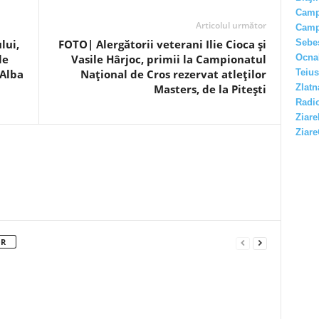
Camp
Articolul următor
Camp
Sebe
lui,
FOTO| Alergătorii veterani Ilie Cioca și
Ocna
le
Vasile Hârjoc, primii la Campionatul
Teius
 Alba
Național de Cros rezervat atleților
Zlatn
Masters, de la Pitești
Radio
Ziare
Ziare
OR