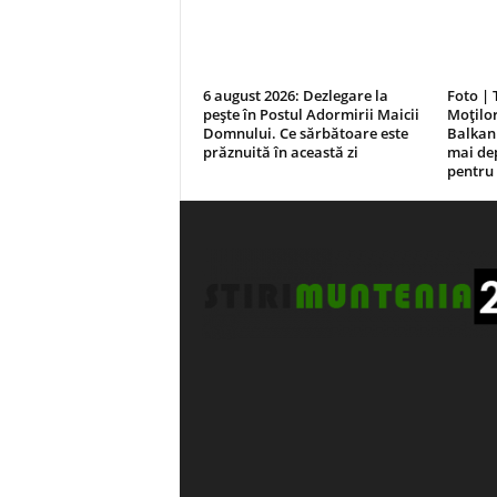
6 august 2026: Dezlegare la
Foto | 
pește în Postul Adormirii Maicii
Moțilo
Domnului. Ce sărbătoare este
Balkan
prăznuită în această zi
mai dep
pentru 