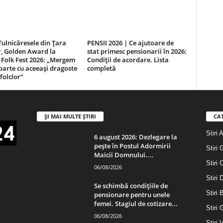
Tulnicăresele din Țara
PENSII 2026 | Ce ajutoare de
r, Golden Award la
stat primesc pensionarii în 2026:
 Folk Fest 2026: „Mergem
Condiții de acordare. Lista
arte cu aceeași dragoste
completă
folclor”
ȘI MAI MULTE ȘTIRI
CA
Stiri 
6 august 2026: Dezlegare la
pește în Postul Adormirii
Stiri 
Maicii Domnului....
Stiri 
06/08/2026
Stiri
Se schimbă condițiile de
Stiri 
pensionare pentru unele
femei. Stagiul de cotizare...
Stiri 
06/08/2026
Stiri 