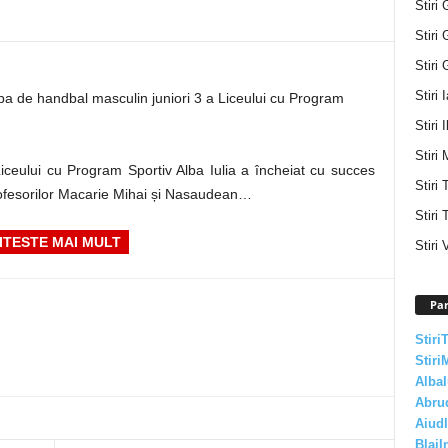
Stiri 
Stiri 
Stiri 
Stiri 
a de handbal masculin juniori 3 a Liceului cu Program
Stiri I
Stiri 
iceului cu Program Sportiv Alba Iulia a încheiat cu succes
Stiri
ofesorilor Macarie Mihai și Nasaudean…
Stiri 
ITESTE MAI MULT
Stiri 
Par
Stiri
Stiri
AlbaI
Abru
AiudI
BlajI