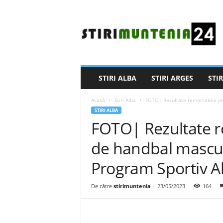
S
t
i
r
i
M
u
STIRI ALBA
STIRI ARGES
STIR
n
t
Acasă
Stiri Alba
FOTO| Rezultate remarcabile pen
e
STIRI ALBA
n
FOTO| Rezultate r
i
a
de handbal masculi
2
4
Program Sportiv Al
De către
stirimuntenia
-
23/05/2023
164