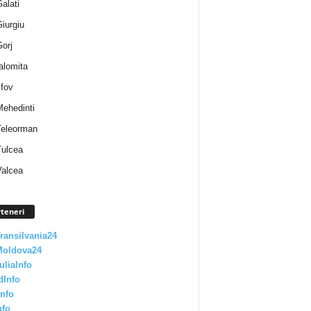
Galati
Giurgiu
Gorj
Ialomita
lfov
Mehedinti
 Teleorman
Tulcea
Valcea
teneri
Transilvania24
Moldova24
uliaInfo
dInfo
nfo
nfo