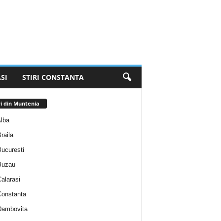
SI
STIRI CONSTANTA
ri din Muntenia
Alba
Braila
Bucuresti
 Buzau
Calarasi
 Constanta
 Dambovita