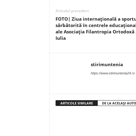
Articolul precedent
FOTO| Ziua internațională a sportu
sărbătorită în centrele educaționa
ale Asociația Filantropia Ortodoxă
Iulia
stirimuntenia
https://www.stirimuntenia24.ro
ARTICOLE SIMILARE
DE LA ACELAȘI AUT