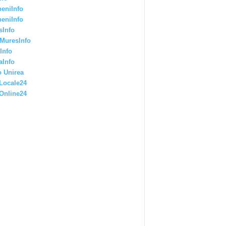
eniInfo
eniInfo
sInfo
MuresInfo
Info
aInfo
 Unirea
Locale24
Online24