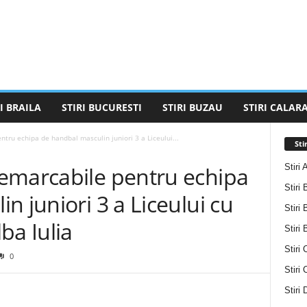
I BRAILA
STIRI BUCURESTI
STIRI BUZAU
STIRI CALARA
tru echipa de handbal masculin juniori 3 a Liceului...
Sti
Stiri 
emarcabile pentru echipa
Stiri 
n juniori 3 a Liceului cu
Stiri 
ba Iulia
Stiri
Stiri 
0
Stiri
Stiri