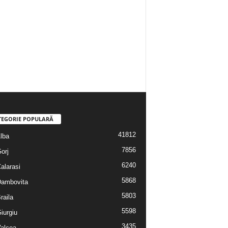
TEGORIE POPULARĂ
41812
Alba
7856
Gorj
6240
Calarasi
5868
 Dambovita
5803
Braila
5598
Giurgiu
3435
Valcea