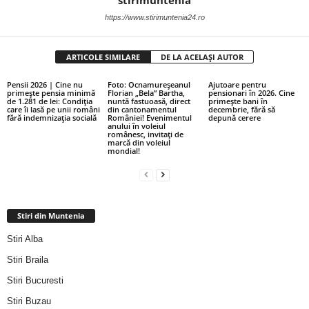
stirimuntenia
https://www.stirimuntenia24.ro
ARTICOLE SIMILARE
DE LA ACELAȘI AUTOR
Pensii 2026 | Cine nu
Foto: Ocnamureșeanul
Ajutoare pentru
primește pensia minimă
Florian „Bela” Bartha,
pensionari în 2026. Cine
de 1.281 de lei: Condiția
nuntă fastuoasă, direct
primește bani în
care îi lasă pe unii români
din cantonamentul
decembrie, fără să
fără indemnizația socială
României! Evenimentul
depună cerere
anului în voleiul
românesc, invitați de
marcă din voleiul
mondial!
Stiri din Muntenia
Stiri Alba
Stiri Braila
Stiri Bucuresti
Stiri Buzau