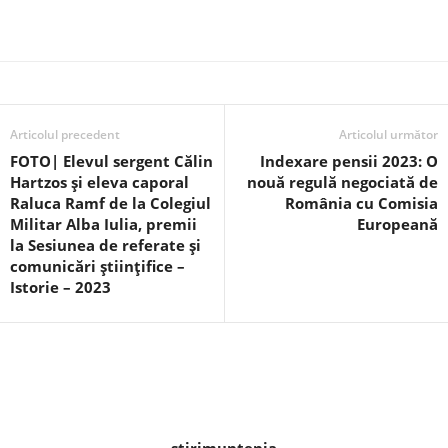
Articolul precedent
Articolul următor
FOTO| Elevul sergent Călin
Indexare pensii 2023: O
Hartzos și eleva caporal
nouă regulă negociată de
Raluca Ramf de la Colegiul
România cu Comisia
Militar Alba Iulia, premii
Europeană
la Sesiunea de referate și
comunicări științifice –
Istorie – 2023