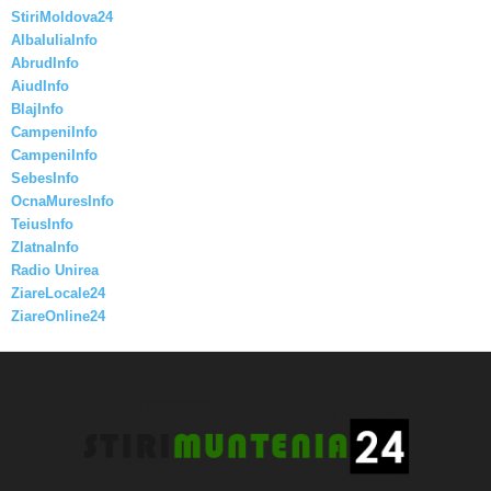
StiriMoldova24
AlbaIuliaInfo
AbrudInfo
AiudInfo
BlajInfo
CampeniInfo
CampeniInfo
SebesInfo
OcnaMuresInfo
TeiusInfo
ZlatnaInfo
Radio Unirea
ZiareLocale24
ZiareOnline24