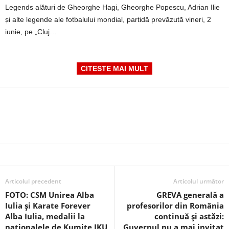
Legends alături de Gheorghe Hagi, Gheorghe Popescu, Adrian Ilie
și alte legende ale fotbalului mondial, partidă prevăzută vineri, 2
iunie, pe „Cluj…
CITESTE MAI MULT
Articolul precedent
Articolul următor
FOTO: CSM Unirea Alba
GREVA generală a
Iulia și Karate Forever
profesorilor din România
Alba Iulia, medalii la
continuă și astăzi:
naționalele de Kumite IKU
Guvernul nu a mai invitat