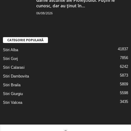
Gările ascunse ale Ploieștiului. Puțini le
cunosc, dar au ținut în...
06/08/2026
CATEGORIE POPULARĂ
41837
Stiri Alba
7856
Stiri Gorj
6242
Stiri Calarasi
5873
Stiri Dambovita
5809
Stiri Braila
5598
Stiri Giurgiu
3435
Stiri Valcea