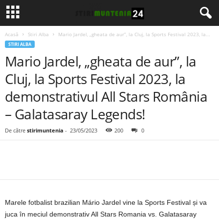
Acasă
Stiri Alba
Mario Jardel, „gheata de aur”, la Cluj, la Sports Festival 2023, la...
STIRI ALBA
Mario Jardel, „gheata de aur”, la
Cluj, la Sports Festival 2023, la
demonstrativul All Stars România
– Galatasaray Legends!
De către
stirimuntenia
-
23/05/2023
200
0
Marele fotbalist brazilian Mário Jardel vine la Sports Festival și va
juca în meciul demonstrativ All Stars Romania vs. Galatasaray