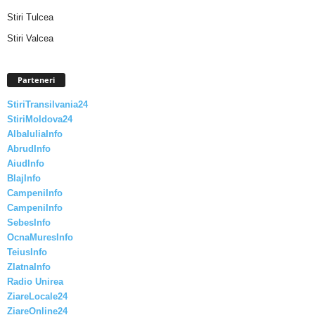
Stiri Tulcea
Stiri Valcea
Parteneri
StiriTransilvania24
StiriMoldova24
AlbaIuliaInfo
AbrudInfo
AiudInfo
BlajInfo
CampeniInfo
CampeniInfo
SebesInfo
OcnaMuresInfo
TeiusInfo
ZlatnaInfo
Radio Unirea
ZiareLocale24
ZiareOnline24