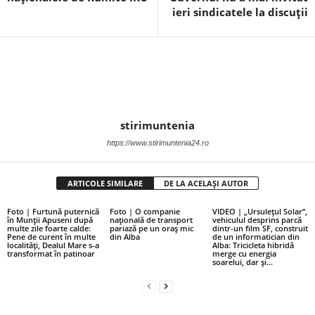
ieri sindicatele la discuții
stirimuntenia
https://www.stirimuntenia24.ro
ARTICOLE SIMILARE
DE LA ACELAȘI AUTOR
Foto | Furtună puternică
Foto | O companie
VIDEO | „Ursulețul Solar”,
în Munții Apuseni după
națională de transport
vehiculul desprins parcă
multe zile foarte calde:
pariază pe un oraș mic
dintr-un film SF, construit
Pene de curent în multe
din Alba
de un informatician din
localități, Dealul Mare s-a
Alba: Tricicleta hibridă
transformat în patinoar
merge cu energia
soarelui, dar și...