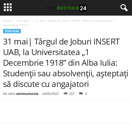
Acasă
Stiri Alba
31 mai| Târgul de Joburi INSERT UAB, la Universitatea „1
Decembrie 1918”...
STIRI ALBA
31 mai| Târgul de Joburi INSERT
UAB, la Universitatea „1
Decembrie 1918” din Alba Iulia:
Studenții sau absolvenții, așteptați
să discute cu angajatori
De către
stirimuntenia
-
24/05/2023
257
0