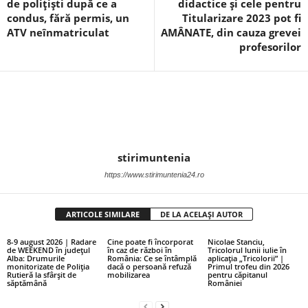
de polițiști după ce a
didactice și cele pentru
condus, fără permis, un
Titularizare 2023 pot fi
ATV neînmatriculat
AMÂNATE, din cauza grevei
profesorilor
stirimuntenia
https://www.stirimuntenia24.ro
ARTICOLE SIMILARE
DE LA ACELAȘI AUTOR
8-9 august 2026 | Radare
Cine poate fi încorporat
Nicolae Stanciu,
de WEEKEND în județul
în caz de război în
Tricolorul lunii iulie în
Alba: Drumurile
România: Ce se întâmplă
aplicația „Tricolorii” |
monitorizate de Poliția
dacă o persoană refuză
Primul trofeu din 2026
Rutieră la sfârșit de
mobilizarea
pentru căpitanul
săptămână
României