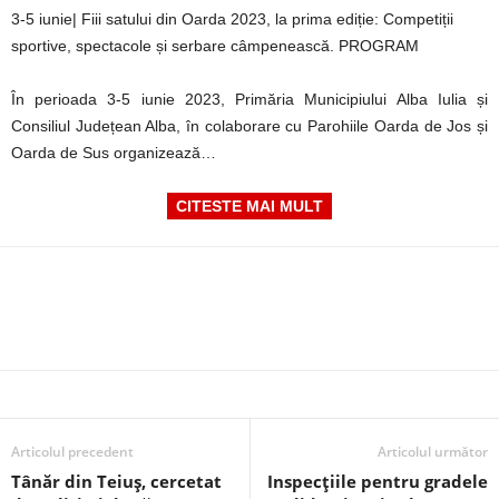
3-5 iunie| Fiii satului din Oarda 2023, la prima ediție: Competiții
sportive, spectacole și serbare câmpenească. PROGRAM
În perioada 3-5 iunie 2023, Primăria Municipiului Alba Iulia și
Consiliul Județean Alba, în colaborare cu Parohiile Oarda de Jos și
Oarda de Sus organizează…
CITESTE MAI MULT
Articolul precedent
Articolul următor
Tânăr din Teiuș, cercetat
Inspecțiile pentru gradele