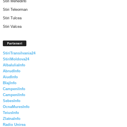
Stiri Mehedinti
Stiri Teleorman
Stiri Tulcea
Stiri Valcea
Parteneri
StiriTransilvania24
StiriMoldova24
AlbaIuliaInfo
AbrudInfo
AiudInfo
BlajInfo
CampeniInfo
CampeniInfo
SebesInfo
OcnaMuresInfo
TeiusInfo
ZlatnaInfo
Radio Unirea