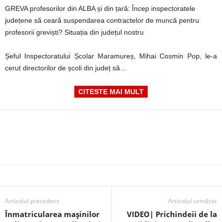
GREVA profesorilor din ALBA și din țară: Încep inspectoratele
județene să ceară suspendarea contractelor de muncă pentru
profesorii greviști? Situația din județul nostru
Șeful Inspectoratului Școlar Maramureș, Mihai Cosmin Pop, le-a
cerut directorilor de școli din județ să…
CITESTE MAI MULT
Articolul precedent
Articolul următor
Înmatricularea mașinilor
VIDEO| Prichindeii de la