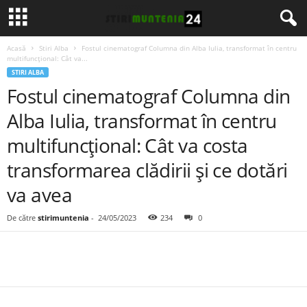
Acasă
Stiri Alba
Fostul cinematograf Columna din Alba Iulia, transformat în centru
multifuncțional: Cât va...
STIRI ALBA
Fostul cinematograf Columna din
Alba Iulia, transformat în centru
multifuncțional: Cât va costa
transformarea clădirii și ce dotări
va avea
De către
stirimuntenia
-
24/05/2023
234
0