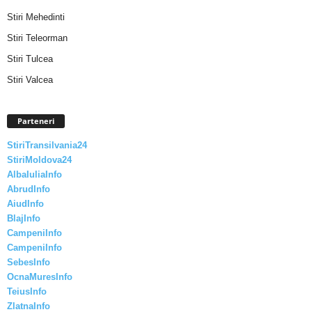
Stiri Mehedinti
Stiri Teleorman
Stiri Tulcea
Stiri Valcea
Parteneri
StiriTransilvania24
StiriMoldova24
AlbaIuliaInfo
AbrudInfo
AiudInfo
BlajInfo
CampeniInfo
CampeniInfo
SebesInfo
OcnaMuresInfo
TeiusInfo
ZlatnaInfo