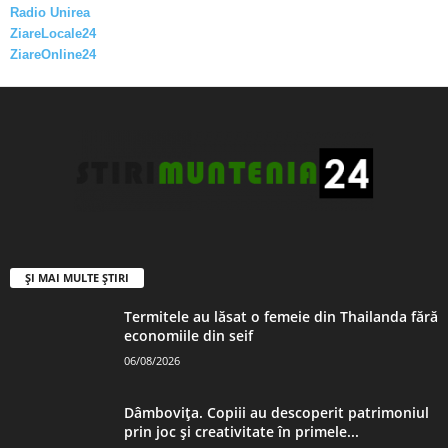
Radio Unirea
ZiareLocale24
ZiareOnline24
ȘI MAI MULTE ȘTIRI
Termitele au lăsat o femeie din Thailanda fără
economiile din seif
06/08/2026
Dâmbovița. Copiii au descoperit patrimoniul
prin joc și creativitate în primele...