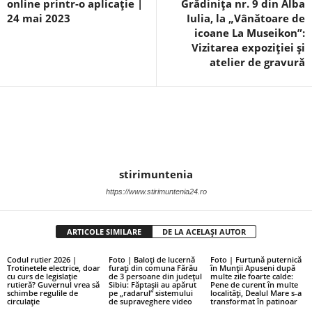
online printr-o aplicație |
Grădinița nr. 9 din Alba
24 mai 2023
Iulia, la „Vânătoare de
icoane La Museikon”:
Vizitarea expoziției și
atelier de gravură
stirimuntenia
https://www.stirimuntenia24.ro
ARTICOLE SIMILARE
DE LA ACELAȘI AUTOR
Codul rutier 2026 |
Foto | Baloți de lucernă
Foto | Furtună puternică
Trotinetele electrice, doar
furați din comuna Fărău
în Munții Apuseni după
cu curs de legislație
de 3 persoane din județul
multe zile foarte calde:
rutieră? Guvernul vrea să
Sibiu: Făptașii au apărut
Pene de curent în multe
schimbe regulile de
pe „radarul” sistemului
localități, Dealul Mare s-a
circulație
de supraveghere video
transformat în patinoar