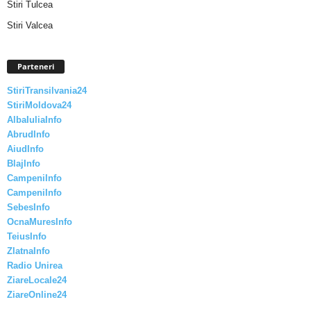
Stiri Tulcea
Stiri Valcea
Parteneri
StiriTransilvania24
StiriMoldova24
AlbaIuliaInfo
AbrudInfo
AiudInfo
BlajInfo
CampeniInfo
CampeniInfo
SebesInfo
OcnaMuresInfo
TeiusInfo
ZlatnaInfo
Radio Unirea
ZiareLocale24
ZiareOnline24