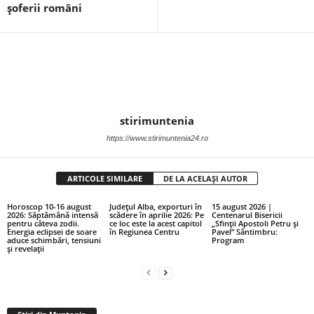
șoferii români
stirimuntenia
https://www.stirimuntenia24.ro
ARTICOLE SIMILARE
DE LA ACELAȘI AUTOR
Horoscop 10-16 august
Județul Alba, exporturi în
15 august 2026 |
2026: Săptămână intensă
scădere în aprilie 2026: Pe
Centenarul Bisericii
pentru câteva zodii.
ce loc este la acest capitol
„Sfinții Apostoli Petru și
Energia eclipsei de soare
în Regiunea Centru
Pavel” Sântimbru:
aduce schimbări, tensiuni
Program
și revelații