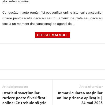
știe șoferii români
Conducătorii auto români își pot verifica online istoricul sancțiunilor
rutiere pentru a afla dacă au sau nu amenzi de plată sau dacă au
fost la un moment dat sancționați de agenții de…
CITESTE MAI MULT
Articolul precedent
Articolul următor
Istoricul sancțiunilor
Înmatricularea mașinilor
rutiere poate fi verificat
online printr-o aplicație |
online: Ce trebuie să știe
24 mai 2023