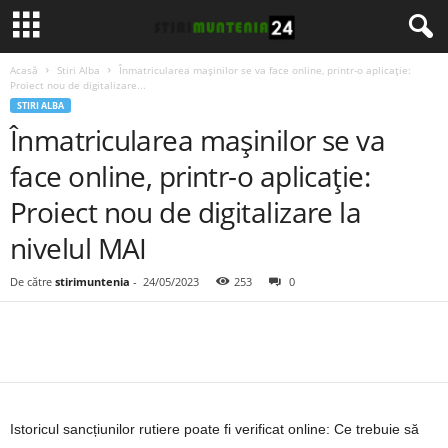
Acasă
Stiri Alba
Înmatricularea mașinilor se va face online, printr-o aplicație:
Proiect nou de digitalizare...
STIRI ALBA
Înmatricularea mașinilor se va
face online, printr-o aplicație:
Proiect nou de digitalizare la
nivelul MAI
De către
stirimuntenia
-
24/05/2023
253
0
Istoricul sancțiunilor rutiere poate fi verificat online: Ce trebuie să