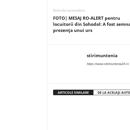
Articolul precedent
FOTO| MESAJ RO-ALERT pentru
locuitorii din Sohodol: A fost semn
prezența unui urs
stirimuntenia
https://www.stirimuntenia24.ro
ARTICOLE SIMILARE
DE LA ACELAȘI AUT