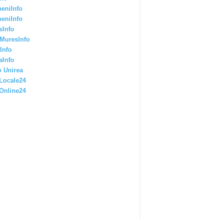
eniInfo
eniInfo
sInfo
MuresInfo
Info
aInfo
 Unirea
Locale24
Online24