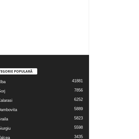
TEGORIE POPULARĂ
41881
Alba
7856
Gorj
6252
Calarasi
5889
 Dambovita
5823
Braila
5598
Giurgiu
3435
Valcea