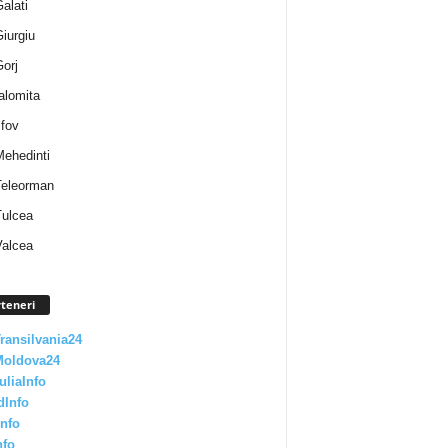
Galati
Giurgiu
Gorj
Ialomita
lfov
Mehedinti
 Teleorman
Tulcea
Valcea
teneri
Transilvania24
Moldova24
uliaInfo
dInfo
nfo
nfo