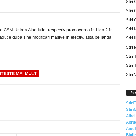
Stiri 
Stiri 
Stiri 
Stiri 
 de CSM Unirea Alba Iulia, respectiv promovarea în Liga 2 în
duce după sine motificări masive în efectiv, asta pe lângă
Stiri I
Stiri 
Stiri
Stiri 
ITESTE MAI MULT
Stiri 
Par
Stiri
Stiri
AlbaI
Abru
AiudI
BlajI