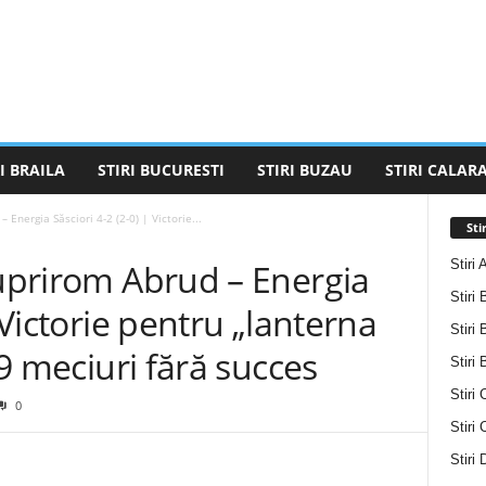
I BRAILA
STIRI BUCURESTI
STIRI BUZAU
STIRI CALARA
 Energia Săsciori 4-2 (2-0) | Victorie...
Sti
Stiri 
Cuprirom Abrud – Energia
Stiri 
| Victorie pentru „lanterna
Stiri 
, 9 meciuri fără succes
Stiri
Stiri 
0
Stiri
Stiri