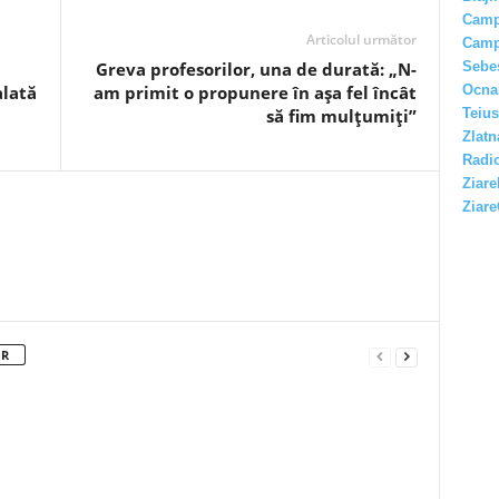
Camp
Articolul următor
Camp
Sebe
Greva profesorilor, una de durată: „N-
Ocna
alată
am primit o propunere în aşa fel încât
Teius
să fim mulţumiţi”
Zlatn
Radio
Ziare
Ziare
OR