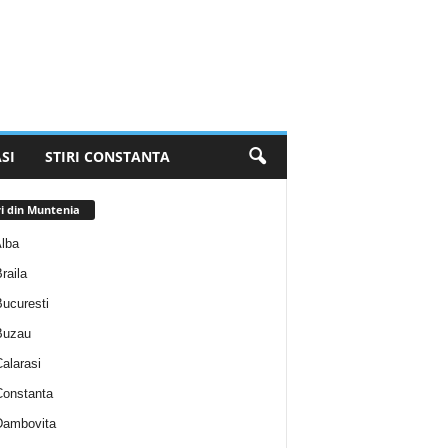
SI
STIRI CONSTANTA
ri din Muntenia
Alba
Braila
Bucuresti
 Buzau
Calarasi
 Constanta
 Dambovita