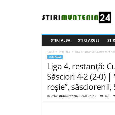
S
t
i
r
i
M
u
STIRI ALBA
STIRI ARGES
STIR
n
t
Acasă
Stiri Alba
Liga 4, restanță: Cuprirom Abrud –
e
STIRI ALBA
n
Liga 4, restanță: 
i
a
Săsciori 4-2 (2-0) 
2
4
roșie”, săsciorenii
De către
stirimuntenia
-
24/05/2023
149