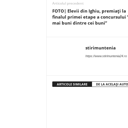
Articolul precedent
FOTO| Elevii din Ighiu, premiați la
finalul primei etape a concursului 
mai buni dintre cei buni”
stirimuntenia
https://www.stirimuntenia24.ro
ARTICOLE SIMILARE
DE LA ACELAȘI AUT