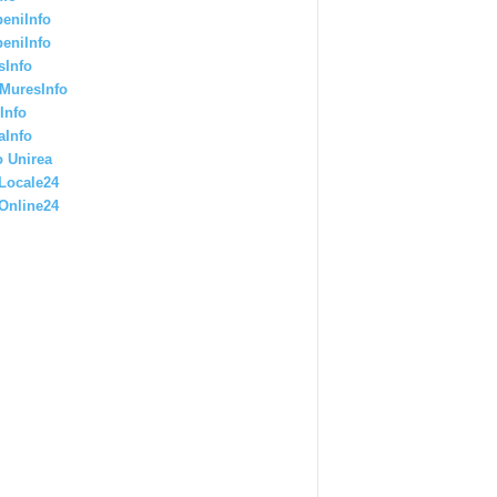
eniInfo
eniInfo
sInfo
MuresInfo
Info
aInfo
 Unirea
Locale24
Online24