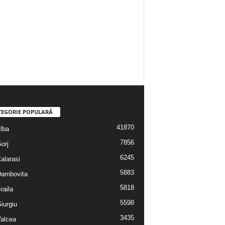
TEGORIE POPULARĂ
41870
Alba
7856
Gorj
6245
Calarasi
5883
 Dambovita
5818
Braila
5598
Giurgiu
3435
Valcea