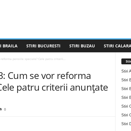
I BRAILA
STIRI BUCURESTI
STIRI BUZAU
STIRI CALARA
eforma pensiile speciale? Cele patru criterii...
Sti
Stiri 
23: Cum se vor reforma
Stiri 
Cele patru criterii anunțate
Stiri 
Stiri
Stiri 
0
Stiri
Stiri