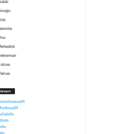
Galati
Giurgiu
Gorj
Ialomita
lfov
Mehedinti
 Teleorman
Tulcea
Valcea
teneri
Transilvania24
Moldova24
uliaInfo
dInfo
nfo
nfo