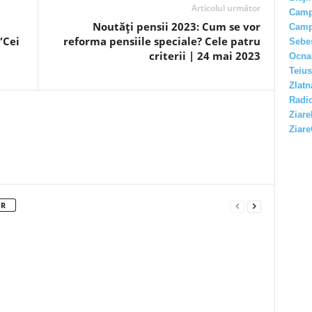
Articolul următor
Camp
Noutăți pensii 2023: Cum se vor
Camp
”Cei
reforma pensiile speciale? Cele patru
Sebe
criterii | 24 mai 2023
Ocna
Teius
Zlatn
Radio
Ziare
Ziare
OR