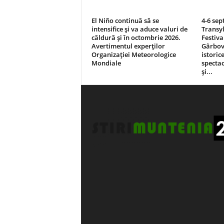
El Niño continuă să se
4-6 sep
intensifice și va aduce valuri de
Transyl
căldură și în octombrie 2026.
Festiva
Avertimentul experților
Gârbova
Organizației Meteorologice
istorice
Mondiale
spectac
și...