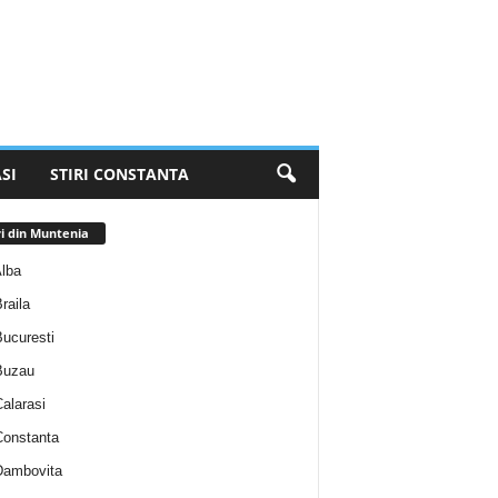
SI
STIRI CONSTANTA
ri din Muntenia
Alba
Braila
Bucuresti
 Buzau
Calarasi
 Constanta
 Dambovita