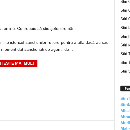
Stiri 
Stiri 
Stiri 
Stiri 
cat online: Ce trebuie să știe șoferii români
Stiri I
nline istoricul sancțiunilor rutiere pentru a afla dacă au sau
Stiri 
n moment dat sancționați de agenții de…
Stiri
Stiri 
ITESTE MAI MULT
Stiri 
Par
Stiri
Stiri
AlbaI
Abru
AiudI
BlajI