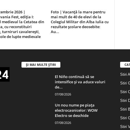
tembrie 2026 |
Foto | Vacanță la mare pentru
vania Fest, ediția I:
mai mult de 40 de elevi de la
l medieval la Cetatea din
Colegiul Militar din Alba Iulia cu
, cu reconstituiri
rezultate școlare deosebite:
, turniruri cavalerești,
Au...
ole de lupte medievale
ȘI MAI MULTE ȘTIRI
CA
Stiri 
El Niño continuă să se
intensifice și va aduce valuri
Stiri 
de...
Stiri 
07/08/2026
Stiri
Un nou nume pe piața
Stiri 
electrocasnicelor: WOW
Electro se deschide
Stiri 
07/08/2026
Stiri 