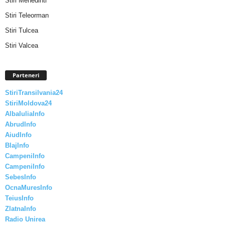
Stiri Mehedinti
Stiri Teleorman
Stiri Tulcea
Stiri Valcea
Parteneri
StiriTransilvania24
StiriMoldova24
AlbaIuliaInfo
AbrudInfo
AiudInfo
BlajInfo
CampeniInfo
CampeniInfo
SebesInfo
OcnaMuresInfo
TeiusInfo
ZlatnaInfo
Radio Unirea