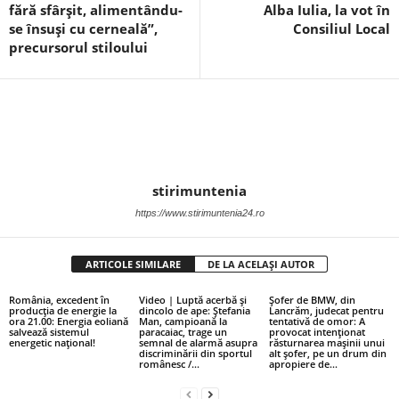
fără sfârșit, alimentându-
Alba Iulia, la vot în
se însuși cu cerneală”,
Consiliul Local
precursorul stiloului
stirimuntenia
https://www.stirimuntenia24.ro
ARTICOLE SIMILARE
DE LA ACELAȘI AUTOR
România, excedent în
Video | Luptă acerbă și
Șofer de BMW, din
producția de energie la
dincolo de ape: Ștefania
Lancrăm, judecat pentru
ora 21.00: Energia eoliană
Man, campioană la
tentativă de omor: A
salvează sistemul
paracaiac, trage un
provocat intenționat
energetic național!
semnal de alarmă asupra
răsturnarea mașinii unui
discriminării din sportul
alt șofer, pe un drum din
românesc /...
apropiere de...