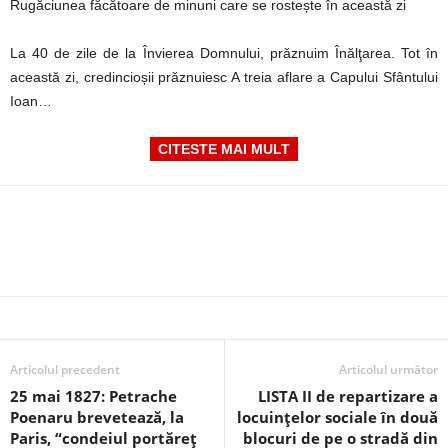
Rugăciunea făcătoare de minuni care se rostește în această zi
La 40 de zile de la Învierea Domnului, prăznuim Înălţarea. Tot în
această zi, credincioșii prăznuiesc A treia aflare a Capului Sfântului
Ioan…
CITESTE MAI MULT
Articolul precedent
Articolul următor
25 mai 1827: Petrache
LISTA II de repartizare a
Poenaru brevetează, la
locuințelor sociale în două
Paris, “condeiul portăreț
blocuri de pe o stradă din