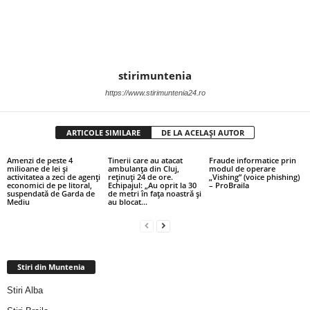
stirimuntenia
https://www.stirimuntenia24.ro
ARTICOLE SIMILARE
DE LA ACELAȘI AUTOR
Amenzi de peste 4
Tinerii care au atacat
Fraude informatice prin
milioane de lei şi
ambulanța din Cluj,
modul de operare
activitatea a zeci de agenţi
reținuți 24 de ore.
„Vishing” (voice phishing)
economici de pe litoral,
Echipajul: „Au oprit la 30
– ProBraila
suspendată de Garda de
de metri în fața noastră și
Mediu
au blocat...
Stiri din Muntenia
Stiri Alba