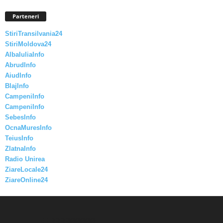
Parteneri
StiriTransilvania24
StiriMoldova24
AlbaIuliaInfo
AbrudInfo
AiudInfo
BlajInfo
CampeniInfo
CampeniInfo
SebesInfo
OcnaMuresInfo
TeiusInfo
ZlatnaInfo
Radio Unirea
ZiareLocale24
ZiareOnline24