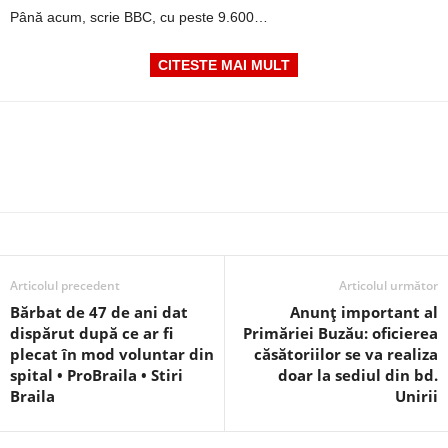
Până acum, scrie BBC, cu peste 9.600…
CITESTE MAI MULT
Articolul precedent
Articolul următor
Bărbat de 47 de ani dat
Anunț important al
dispărut după ce ar fi
Primăriei Buzău: oficierea
plecat în mod voluntar din
căsătoriilor se va realiza
spital • ProBraila • Stiri
doar la sediul din bd.
Braila
Unirii